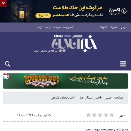
×
فارسی
العربية
English
تماس با ما
درباره ما
تبلیغات
آرشیو
دوشنبه ۱۹ مرداد ۱۴۰۵
صفحه اصلی
اخبار استان ها
آذربایجان شرقی
۳۰ اردیبهشت ۱۳۹۹ - ۱۶:۰۰
۰ نفر
مدیرعامل موسسه بهمن سبز: