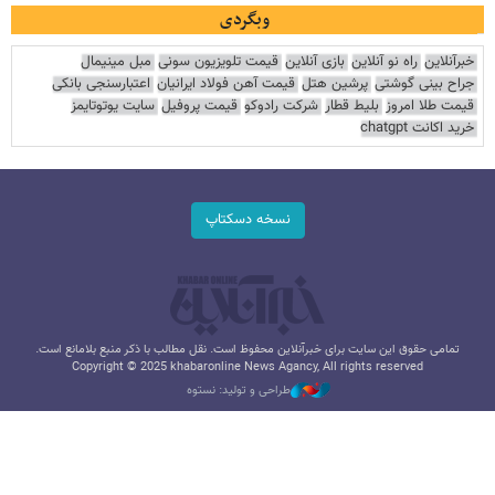
وبگردی
خبرآنلاین
راه نو آنلاین
بازی آنلاین
قیمت تلویزیون سونی
مبل مینیمال
جراح بینی گوشتی
پرشین هتل
قیمت آهن فولاد ایرانیان
اعتبارسنجی بانکی
قیمت طلا امروز
بلیط قطار
شرکت رادوکو
قیمت پروفیل
سایت یوتوتایمز
خرید اکانت chatgpt
نسخه دسکتاپ
تمامی حقوق این سایت برای خبرآنلاین محفوظ است. نقل مطالب با ذکر منبع بلامانع است.
Copyright © 2025 khabaronline News Agancy, All rights reserved
طراحی و تولید: نستوه