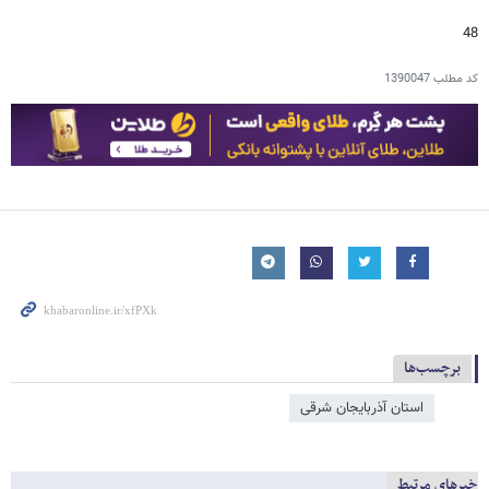
48
کد مطلب
1390047
برچسب‌ها
استان آذربایجان شرقی
خبرهای مرتبط