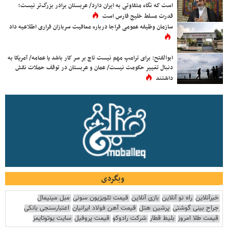
است که نگاه متفاوتی به ایران دارد/ عربستان برادر بزرگ‌تر نیست؛
قدرت مسلط خلیج فارس است
سازمان وظیفه عمومی فراجا درباره معافیت سربازان فراری اطلاعیه داد
ابوالفتح: برای ترامپ مهم نیست تاج بر سر کار باشد یا عمامه/ آمریکا به
دنبال تغییر حکومت نیست/ عمان و عربستان در توقف حملات نقش
داشتند
وبگردی
خبرآنلاین
راه نو آنلاین
بازی آنلاین
قیمت تلویزیون سونی
مبل مینیمال
جراح بینی گوشتی
پرشین هتل
قیمت آهن فولاد ایرانیان
اعتبارسنجی بانکی
قیمت طلا امروز
بلیط قطار
شرکت رادوکو
قیمت پروفیل
سایت یوتوتایمز