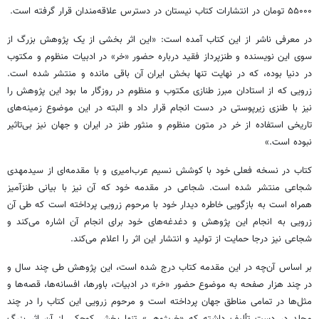
۵۵۰۰۰ تومان در انتشارات کتاب نیستان در دسترس علاقه‌مندان قرار گرفته است.
در معرفی ناشر از این کتاب آمده است: «این اثر بخشی از یک پژوهش بزرگ از
سوی این نویسنده و طنزپرداز فقید درباره حضور «خر» در ادبیات منظوم و مکتوب
در دنیا بوده، که در نهایت تنها بخش ایران آن باقی مانده و منتشر شده است.
زرویی که از استادان مبرز طنازی مکتوب و منظوم در روزگار ما بود این پژوهش را
نیز با طنزی زیرپوستی در دست انجام قرار داد و البته در این موضوع زمینه‌های
تاریخی استفاده از خر در متون منظوم و منثور طنز در ایران و جهان نیز بی‌تاثیر
نبوده است.»
کتاب در نسخه فعلی خود با کوشش نسیم عرب‌امیری و با مقدمه‌ای از سیدمهدی
شجاعی منتشر شده است. شجاعی در مقدمه خود که آن نیز با بیانی طنزآمیز
همراه است به بازگویی خاطره دیدار خود با مرحوم زرویی پرداخته است که طی آن
زرویی به انجام این پژوهش و دغدغه‌های خود برای انجام آن اشاره می‌کند و
شجاعی نیز درجا حمایت از تولید و انتشار این اثر را اعلام می‌کند.
بر اساس آن‌چه در این مقدمه کتاب درج شده است، این پژوهش طی چند سال و
در چند هزار صفحه به موضوع حضور «خر» در ادبیات، باورها، افسانه‌ها، قصه‌ها و
مثل‌ها در تمامی مناطق جهان پرداخته است و مرحوم زرویی این کتاب را در چند
مجلد در دست تألیف داشته که «خرپژوهی» تنها بخش کوچکی از آن اثر بزرگ