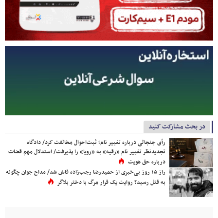
در بحث مشارکت کنید
رأی جنجالی درباره تغییر نام؛ ثبت‌احوال مخالفت کرد/ دادگاه
تجدیدنظر تغییر نام «رقیه» به «رویا» را پذیرفت/ استدلال مهم قضات
درباره حق هویت
راز ۱۵ روز بی‌خبری از حمیدرضا رجب‌زاده فاش شد/ مداح جوان چگونه
به قتل رسید؟ روایت یک قرار مرگ با دختر بلاگر