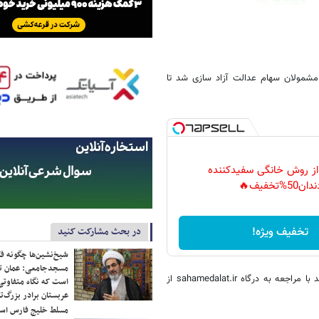
 خردادماه ۱۳۹۹، سهام ۴۶ میلیون و ۵۰۰ هزار نفر مشمولان سهام عدالت آزاد سازی شد تا
 از روش خانگی سفیدکننده
دان50%تخفیف🔥
در بحث مشارکت کنید
تخفیف ویژه!
شیخ‌نشین‌ها چگونه فک
مسجدجامعی: عمان تن
تمام دارندگان سهام عدالت که مدیریت مستقیم را انتخاب کرده اند، می توانند با مراجعه به درگاه sahamedalat.ir از
است که نگاه متفاوتی 
عربستان برادر بزرگ‌
مسلط خلیج فارس ا