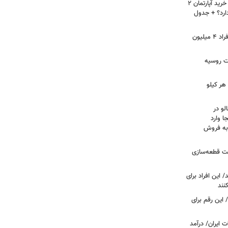
لیست قیمت خرید مسکن در نازی‌آباد/ خرید آپارتمان ۲
دارد؟ + جدول
سرپرستان خانوار بخوانند/ حساب این افراد ۴ میلیون
فت روسیه
هر کیلو
لو در
ا وارد
 به فروش
عت قطعه‌سازی
این افراد برای
 این رقم برای
 ایران/ درآمد