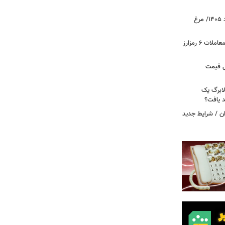
قیمت جدید گوشت مرغ امروز ۱۵ مرداد ۱۴۰۵/ مرغ
آخرین وضعیت بازار رمزارزها در جهان/ معاملات ۶ رمزارز
دول قیمت
لابرگ یک
د یافت؟
ان / شرایط جدید