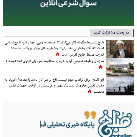
در بحث مشارکت کنید
شیخ‌نشین‌ها چگونه فکر می‌کنند؟/ مسجدجامعی: عمان تنها شیخ‌نشینی
است که نگاه متفاوتی به ایران دارد/ عربستان برادر بزرگ‌تر نیست؛
قدرت مسلط خلیج فارس است
سازمان وظیفه عمومی فراجا درباره معافیت سربازان فراری اطلاعیه داد
ابوالفتح: برای ترامپ مهم نیست تاج بر سر کار باشد یا عمامه/ آمریکا به
دنبال تغییر حکومت نیست/ عمان و عربستان در توقف حملات نقش
داشتند