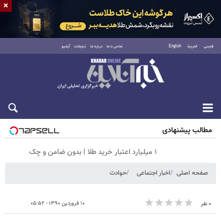
×
فارسی
العربية
English
تماس با ما
درباره ما
تبلیغات
آرشیو
جمعه ۱۶ مرداد ۱۴۰۵
مطالب پیشنهادی
۱ میلیارد اعتبار خرید طلا | بدون ضامن و چک
صفحه اصلی
اخبار اجتماعی
حوادث
۱۰ فروردین ۱۳۹۰ - ۰۵:۵۲
۰ نفر