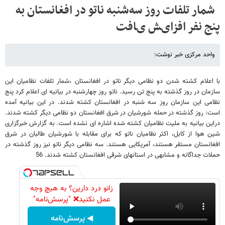
ﺷﻤﺎﺭ ﺗﻠﻔﺎﺕ ﺭﻭﺯ ﺳﻪ‌ﺷﻨﺒﻪ ﻧﺎﺗﻮ ﺩﺭ ﺍﻓﻐﺎﻧﺴﺘﺎﻥ ﺑﻪ
ﭘﻨﺞ ﻧﻔﺮ ﺍﻓﺰﺍیﺶ یﺎﻓﺖ
واحد مرکزی خبر نوشت:
با ﺍﻋﻼ‌ﻡ ﮐﺸﺘﻪ ﺷﺪﻥ ﺩﻭ ﻧﻈﺎﻣﯽ ﺩﯾﮕﺮ ﻧﺎﺗﻮ ﺩﺭ ﺍﻓﻐﺎﻧﺴﺘﺎﻥ ،‌ﺷﻤﺎﺭ ﺗﻠﻔﺎﺕ ﻧﻈﺎﻣﯿﺎﻥ ﺍﯾﻦ
ﺳﺎﺯﻣﺎﻥ ﺩﺭ ﺭﻭﺯ ﮔﺬﺷﺘﻪ ﺑﻪ ﭘﻨﺞ ﺗﻦ ﺭﺳﯿﺪ. ﻧﺎﺗﻮ ﺭﻭﺯ ﭼﻬﺎﺭﺷﻨﺒﻪ ﺩﺭ ﺑﯿﺎﻧﯿﻪ ﺍﯼ ﺍﻋﻼ‌ﻡ ﮐﺮﺩ ﭘﻨﺞ
ﻧﻈﺎﻣﯽ ﺍﯾﻦ ﺳﺎﺯﻣﺎﻥ ﺭﻭﺯ ﺳﻪ ﺷﻨﺒﻪ ﺩﺭ ﺍﻓﻐﺎﻧﺴﺘﺎﻥ ﮐﺸﺘﻪ ﺷﺪﻧﺪ. ﺩﺭ ﺍﯾﻦ ﺑﯿﺎﻧﯿﻪ ﺁﻣﺪﻩ
ﺍﺳﺖ: روز گذشته در حمله شورشیان در شرق افغانستان دو نظامی دیگر کشته شدند.
درﺍﯾﻦ ﺑﯿﺎﻧﯿﻪ ﺑﻪ ﻣﻠﯿﺖ ﻧﻈﺎﻣﯿﺎﻥ ﮐﺸﺘﻪ ﺷﺪﻩ ﺍﺷﺎﺭﻩ ﺍﯼ ﻧﺸﺪﻩ ﺍﺳﺖ. ﺑﻪ ﮔﺰﺍﺭﺵ ﺧﺒﺮﮔﺰﺍﺭﯼ
ﺷﯿﻦ ﻫﻮﺍ ﺍﺯ ﮐﺎﺑﻞ، ﺍﮐﺜﺮ ﻧﻈﺎﻣﯿﺎﻥ ﻧﺎﺗﻮ ﮐﻪ ﺑﺮﺍﯼ ﻣﻘﺎﺑﻠﻪ ﺑﺎ ﺷﻮﺭﺷﯿﺎﻥ ﻃﺎﻟﺒﺎﻥ ﺩﺭ ﺷﺮﻕ
ﺍﻓﻐﺎﻧﺴﺘﺎﻥ ﻣﺴﺘﻘﺮ ﻫﺴﺘﻨﺪ، ﺁﻣﺮﯾﮑﺎﯾﯽ ﻫﺴﺘﻨﺪ. ﺳﻪ ﻧﻈﺎﻣﯽ ﺩﯾﮕﺮ ﻧﺎﺗﻮ ﻧﯿﺰ ﺭﻭﺯ ﮔﺬﺷﺘﻪ ﺩﺭ
ﺣﻤﻼ‌ﺕ ﺟﺪﺍﮔﺎﻧﻪ ﻭ ﻣﺸﺎﺑﻬﯽ ﺩﺭ ﺍﺳﺘﺎﻧﻬﺎﯼ ﺷﺮﻗﯽ ﺍﻓﻐﺎﻧﺴﺘﺎﻥ ﮐﺸﺘﻪ ﺷﺪﻧﺪ. 56
زانو درد دارین؟ به هیچ وجه
عمل نکنید❌ "پرسش‌نامه"
◀ پرسش‌نامه