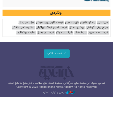
وبگردی
خبرآنلاین
راه نو آنلاین
بازی آنلاین
قیمت تلویزیون سونی
مبل مینیمال
جراح بینی گوشتی
پرشین هتل
قیمت آهن فولاد ایرانیان
اعتبارسنجی بانکی
قیمت طلا امروز
بلیط قطار
شرکت رادوکو
قیمت پروفیل
سایت یوتوتایمز
نسخه دسکتاپ
تمامی حقوق این سایت برای خبرآنلاین محفوظ است. نقل مطالب با ذکر منبع بلامانع است.
Copyright © 2025 khabaronline News Agancy, All rights reserved
طراحی و تولید: نستوه