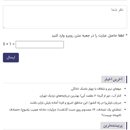
*
لطفا حاصل عبارت را در جعبه متن روبرو وارد کنید
5 + 1 =
ارسال
آخرین اخبار
موهای نرم و شفاف با چهار ماسک خانگی
کنار آب، دور از گرما؛ ۶ مقصد آبی/ بهترین دریاچه‌های نزدیک تهران
جریان بارش‌زا در راه کشور/ این مناطق امروز و فردا آماده بارش باران باشند
تماشای یک تصادف، ۱۴ مصدوم روی دست گذاشت/ جزئیات حادثه عجیب یاسوج/ «تصادف
ثانویه» چیست؟
پربیننده‌ترین