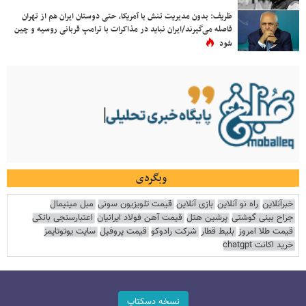
ظریف: بدون مدیریت تنش با آمریکا، حتی دوستان ایران هم از تهران
فاصله می‌گیرند/ایران نباید در مذاکرات با ترامپ قربانی روسیه و چین
شود
وبگردی
خبرآنلاین
راه نو آنلاین
بازی آنلاین
قیمت تلویزیون سونی
مبل مینیمال
جراح بینی گوشتی
پرشین هتل
قیمت آهن فولاد ایرانیان
اعتبارسنجی بانکی
قیمت طلا امروز
بلیط قطار
شرکت رادوکو
قیمت پروفیل
سایت یوتوتایمز
خرید اکانت chatgpt
نسخه دسکتاپ