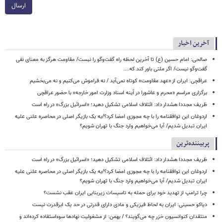
ارسال
آخرین اخبار
صالحی: امام حسین (ع) تا آخرین لحظه راه گفت‌وگو را نبست/ مقاومت هرگز به معنای نفی
گفت‌وگو نیست/ اگر ملتی باور کند که....
عراقچی: ایران از «عهد مقاومت» کوتاه نمی‌آید / نه فراموش می‌کنیم و نه می‌بخشیم
برگزاری مراسم «محرم و عاشورا در آینه اسناد وزارت امور خارجه» با حضور عراقچی
ظریف مجددا هشدار داد: ائتلاف اسلامی تشکیل دهید؛ «اسرائیل بزرگ» در راه است
اردوغان این توافقنامه را با چه مجوزی امضا کرد؟/به یک بازیگر اصلی در محاصره علنی علیه
ایران تبدیل شدیم/ آیا می‌خواهیم وارد جنگ با تهران شویم؟
پربیننده‌ترین
ظریف مجددا هشدار داد: ائتلاف اسلامی تشکیل دهید؛ «اسرائیل بزرگ» در راه است
اردوغان این توافقنامه را با چه مجوزی امضا کرد؟/به یک بازیگر اصلی در محاصره علنی علیه
ایران تبدیل شدیم/ آیا می‌خواهیم وارد جنگ با تهران شویم؟
چرا ترامپ از تهدید خود برای حمله به تاسیسات زیربنایی ایران عقب نشست؟
دیاکو حسینی: ایران به لحاظ فیزیکی و مادی دارای قدرتی در حد یک ابرقدرت نیست
منتقدان کنوانسیون خزر چه می‌گویند؟ / بهمن: از مشغولیت نهادها سوءاستفاده کرده‌اند و