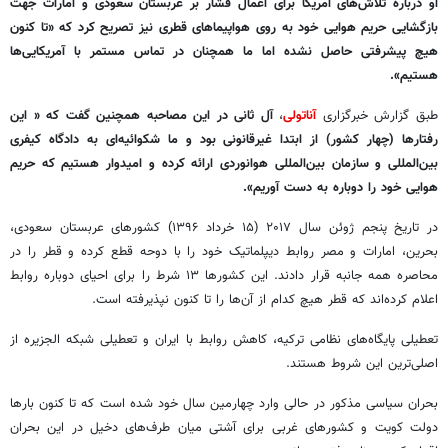
او درباره تلاش‌های آمریکا برای اعمال فشار بر عربستان سعودی و امارات جهت
بازگشایی حریم هوایی خود به روی هواپیماهای قطری نیز تصریح کرد که «تا کنون
هیچ پیشرفتی حاصل نشده اما ما همچنان در تماس مستمر با آمریکایی‌ها
هستیم».
طبق گزارش خبرگزاری
آناتولی
،
آل ثانی در این مصاحبه همچنین گفت که « این
رفتارها (چهار کشور) از ابتدا غیرقانونی بود و ما شکوائیه‌ای به دادگاه کیفری
بین‌المللی و سازمان بین‌المللی هوانوردی ارائه کرده و امیدوار هستیم که حریم
هوایی خود را دوباره به دست آوریم».
در تاریخ پنجم ژوئن سال ۲۰۱۷ (۱۵ خرداد ۱۳۹۶) کشورهای عربستان سعودی،
بحرین، امارات و مصر روابط دیپلماتیک خود را با دوحه قطع کرده و قطر را در
محاصره همه جانبه قرار دادند. این کشورها ۱۳ شرط را برای احیای دوباره روابط
اعلام کرده‌اند که قطر هیچ کدام از آن‌ها را تا کنون نپذیرفته است.
تعطیلی پایگاه‌های نظامی ترکیه، کاهش روابط با ایران و تعطیلی شبکه الجزیره از
اصلی‌ترین این شروط هستند.
بحران سیاسی مذکور در حالی وارد چهارمین سال خود شده است که تا کنون بارها
دولت کویت و کشورهای غربی برای آشتی میان طرف‌های دخیل در این بحران