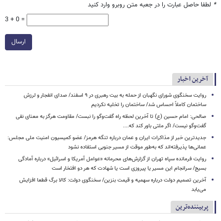
*
لطفا حاصل عبارت را در جعبه متن روبرو وارد کنید
3 + 0 =
ارسال
آخرین اخبار
روایت سخنگوی شورای نگهبان از حمله به بیت رهبری در ۹ اسفند/ صدای انفجار و لرزش
ساختمان کاملاً احساس شد/ ساختمان را تخلیه نکردیم
صالحی: امام حسین (ع) تا آخرین لحظه راه گفت‌وگو را نبست/ مقاومت هرگز به معنای نفی
گفت‌وگو نیست/ اگر ملتی باور کند که....
جدیدترین خبر از مذاکرات ایران و عمان درباره تنگه هرمز/ عضو کمیسیون امنیت ملی مجلس:
عمانی‌ها پذیرفته‌اند که به‌طور موقت از مسیر جنوبی استفاده نشود
روایت فرمانده سپاه تهران از گزارش‌های محرمانه «عوامل آمریکا و اسرائیل» درباره آمادگی
بسیج/ سرانجام این مسیر یا پیروزی است یا شهادت که هر دو افتخار است
آخرین تصمیم دولت درباره سهمیه و قیمت بنزین/ سخنگوی دولت: کالا برگ قطعا افزایش
می‌یابد
پربیننده‌ترین