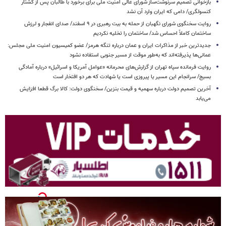
بازخوانی تصمیم سرنوشت‌ساز شورای عالی امنیت ملی برای برخورد با طالبان پس از کشتار
کنسولگری/ دامی که ایران وارد آن نشد
روایت سخنگوی شورای نگهبان از حمله به بیت رهبری در ۹ اسفند/ صدای انفجار و لرزش
ساختمان کاملاً احساس شد/ ساختمان را تخلیه نکردیم
جدیدترین خبر از مذاکرات ایران و عمان درباره تنگه هرمز/ عضو کمیسیون امنیت ملی مجلس:
عمانی‌ها پذیرفته‌اند که به‌طور موقت از مسیر جنوبی استفاده نشود
روایت فرمانده سپاه تهران از گزارش‌های محرمانه «عوامل آمریکا و اسرائیل» درباره آمادگی
بسیج/ سرانجام این مسیر یا پیروزی است یا شهادت که هر دو افتخار است
آخرین تصمیم دولت درباره سهمیه و قیمت بنزین/ سخنگوی دولت: کالا برگ قطعا افزایش
می‌یابد