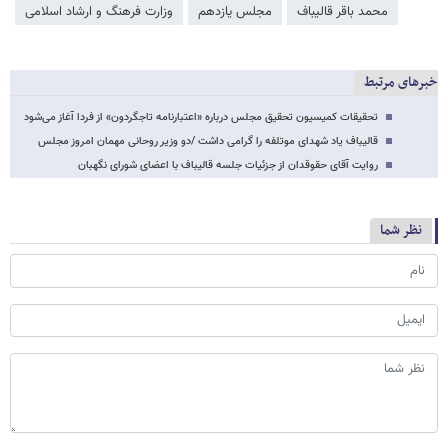
محمد باقر قالیباف
مجلس یازدهم
وزارت فرهنگ و ارشاد اسلامی
خبرهای مرتبط
تحقیقات کمیسیون تحقیق مجلس درباره «اعتبارنامه تاجگردون»‌ از فردا آغاز می‌شود
قالیباف یاد شهدای موتلفه را گرامی داشت /دو وزیر روحانی مهمان امروز مجلس
روایت آقای حقوقدان از جزئیات جلسه قالیباف با اعضای شورای نگهبان
نظر شما