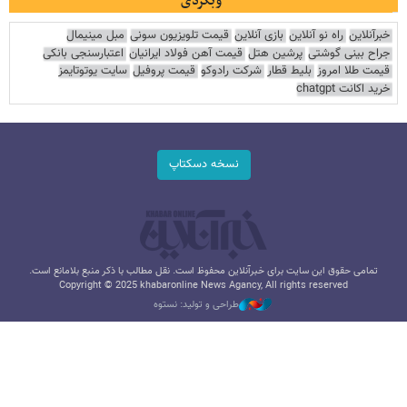
وبگردی
خبرآنلاین
راه نو آنلاین
بازی آنلاین
قیمت تلویزیون سونی
مبل مینیمال
جراح بینی گوشتی
پرشین هتل
قیمت آهن فولاد ایرانیان
اعتبارسنجی بانکی
قیمت طلا امروز
بلیط قطار
شرکت رادوکو
قیمت پروفیل
سایت یوتوتایمز
خرید اکانت chatgpt
نسخه دسکتاپ
تمامی حقوق این سایت برای خبرآنلاین محفوظ است. نقل مطالب با ذکر منبع بلامانع است.
Copyright © 2025 khabaronline News Agancy, All rights reserved
طراحی و تولید: نستوه