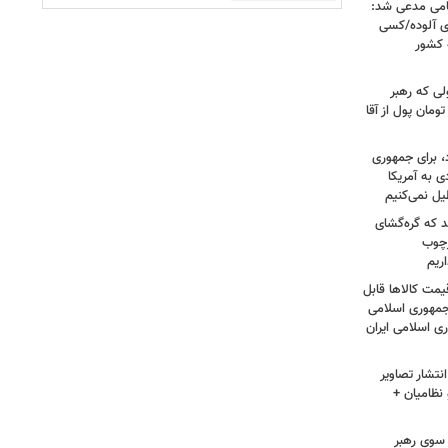
امی مدعی شد:
ای آلوده/کسی
ه کشور
لی که رهبر
ت؛ حاج خانم ۳۰۰ هزار تومان پول از آقا
، برای جمهوری
 به آمریکا
یل نمی‌کنیم
د که گره‌گشای
رچوب
ریم
مت کالاها قابل
مهوری اسلامی
ی اسلامی ایران
نتشار تصاویر
نظامیان +
سوی رهبر