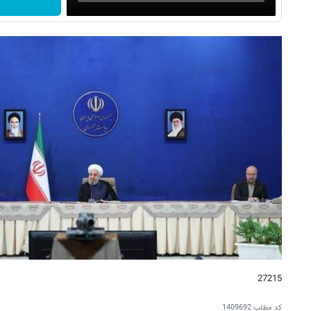
27215
کد مطلب
1409692