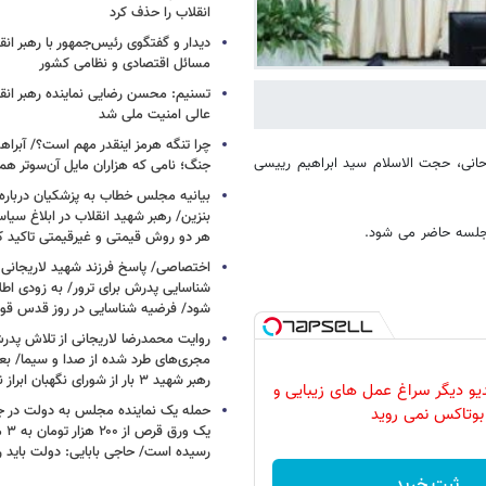
انقلاب را حذف کرد
دیدار و گفتگوی رئیس‌جمهور با رهبر انقل
مسائل اقتصادی و نظامی کشور
تسنیم: محسن رضایی نماینده رهبر انق
عالی امنیت ملی شد
چرا تنگه هرمز اینقدر مهم است؟/ آبراهه
انی، حجت الاسلام سید ابراهیم رییسی
جنگ؛ نامی که هزاران مایل آن‌سوتر هم 
بیانیه مجلس خطاب به پزشکیان دربار
بنزین/ رهبر شهید انقلاب در ابلاغ سیا
 جلسه حاضر می شود.
هر دو روش قیمتی و غیرقیمتی تاکید کرد
اختصاصی/ پاسخ فرزند شهید لاریجانی 
شناسایی پدرش برای ترور/ به زودی اطل
شود/ فرضیه شناسایی در روز قدس ق
روایت محمدرضا لاریجانی از تلاش پدر
مجری‌های طرد شده از صدا و سیما/ بعد
رهبر شهید ۳ بار از شورای نگهبان ابراز نارضایتی کردند
دیو دیگر سراغ عمل های زیبایی و
حمله یک نماینده مجلس به دولت در ج
بوتاکس نمی روید
یک و
رسیده است/ حاجی بابایی: دولت باید 
ثبت خرید