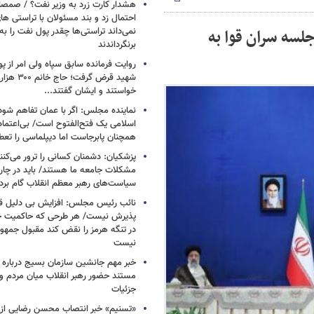
هشدار کارت زرد به وزیر نفت؟ / صمص
احتمال زد و بند مسئولان با تراستی ه
لسه سران قوا به
نمی‌داند تراستی‌ها چقدر پول نفت را ب
برنگرداندند
روایت فرمانده سابق سپاه ولی امر از پو
شهید قرض گرف
خواستند و ایشان گفتند...
نماینده مجلس: اگر با عمان تفاهم شود
اسلامی یک فتح‌الفتوح است/ بی‌اعتمادی
همچنان پابرجاست اما دیپلماسی را تعط
پزشکیان: دشمنان کسانی را ترور می‌کنن
مشکلات جامعه ما هستند/ باید در چا
سیاست‌های رهبر معظم انقلاب گام بردا
نائب رئیس مجلس: افزایش بی دلیل قی
پذیرش نیست/ هر طرحی که حاکمیت ج
در تنگه هرمز را نقض کند مقبول جمهور
نیست
خبر مهم جانشین سازمان بسیج درباره ا
مستند حضور رهبر انقلاب میان مردم و 
جزئیات
«تسنیم» خبر انتصاب محسن رضایی از 