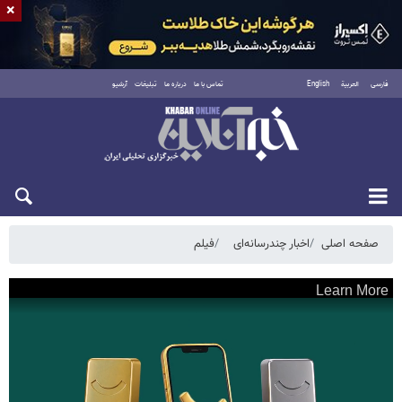
×
فارسی
العربية
English
تماس با ما
درباره ما
تبلیغات
آرشیو
یکشنبه ۱۸ مرداد ۱۴۰۵
صفحه اصلی
اخبار چندرسانه‌ای
فیلم