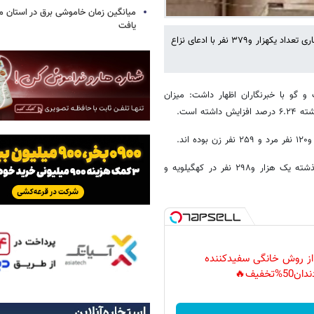
میانگین زمان خاموشی برق در استان م
یافت
مدیرکل پزشکی قانونی کهگیلویه و بویراحمد گفت: در سه ماهه نخست سال جاری تعداد یکهزار و۳۷۹ نفر با ادعای نزاع
و گو با خبرنگاران اظهار داشت: میزان
 است.
مدیرکل پزشکی قانونی کهگیلویه و بویراحمد تصریح کرد: این آمار در سال گذشته یک هزار و۲۹۸ نفر در کهگیلویه و
 از روش خانگی سفیدکننده
دان50%تخفیف🔥