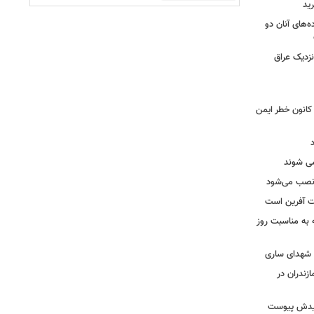
ید
ه‌های آنان دو
نزدیک عراق
حول بی سابقه در برق لرستان / ۳۲۳ کانون خطر ایمن
ه نصب می‌شود
یت آفرین است
ه به مناسبت روز
ه شهدای ساری
زندران در
شهیدش پیوست