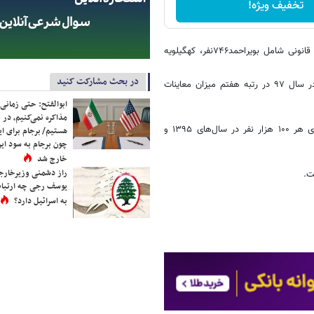
تخفیف ویژه!
امینی ابراز داشت: تعدادمراجعه کنندگان مدعی نزاع به تفکیک ادارات پزشکی قانونی شامل بویراحمد۷۴۶نفر، کهگیلویه
در بحث مشارکت کنید
بر اساس سالنامه سازمان پزشکی قانونی کشور استان کهگیلویه و بویراحمد در سال ۹۷ در رتبه هفتم میزان معاینات
ابوالفتح: حتی زمانی 
مذاکره نمی‌کنیم، در 
استان کهگیلویه و بویراحمد در زمینه میزان مراجعه و معاینه‌های نزاع به ازای هر ۱۰۰ هزار نفر در سال‌های ۱۳۹۵ و
هستیم/ برجام برای ای
چون برجام به سود ایرا
خارج شد
راز دشمنی وزیرخارجه 
یوسف رجی چه ارتباط
به اسرائیل دارد؟