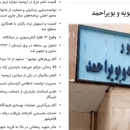
قیمت تخم مرغ در ارومیه دوباره ترمز بر
توانمندسازی زندانیان و حمایت از خانواد
یه و بویراحمد
محور اصلی برنامه‌های سال جاری است
امنیت و تسهیل تردد زائران با همکاری 
محقق شد
وقوع ۱۳ فقره آتش‌سوزی در میانکاله
ت
سازی و تجهیز شد
آغاز پروازهای نوشهر– مشهد از ۱۸ مرداد
43 زندانی جرائم غیرعمد مازندران آزاد می شوند
المان والیبال در یکی از میادین ارومی
مدیریت توانمند انتظامی کردستان امن
تقدیر استاندار مازندران از اصحاب رسان
خبرنگار
آغاز بزرگ‌ترین عملیات بهسازی فرودگا
احداث نخستین کارخانه بازیافت زباله ما
قائم‌شهر
مادر شهید رمضانی در نکا به فرزند 