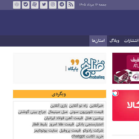
جمعه ۱۶ مرداد ۱۴۰۵
انتشارات
وبلاگ
استان‌ها
وبگردی
خبرآنلاین
راه نو آنلاین
بازی آنلاین
قیمت تلویزیون سونی
مبل مینیمال
جراح بینی گوشتی
پرشین هتل
قیمت آهن فولاد ایرانیان
اعتبارسنجی بانکی
قیمت طلا امروز
بلیط قطار
شرکت رادوکو
قیمت پروفیل
سایت یوتوتایمز
خرید اکانت chatgpt