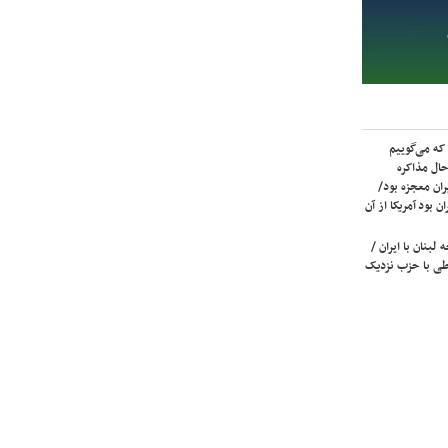
که می‌گوییم
حال مذاکره
ران معجزه بود/
ن بود آمریکا از آن
لبنان با ایران /
ی با حزب نزدیک