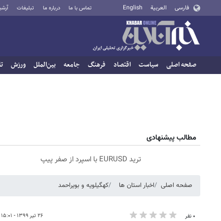
فارسی
العربية
English
تماس با ما
درباره ما
تبلیغات
آرشی
صفحه اصلی
سیاست
اقتصاد
فرهنگ
جامعه
بین‌الملل
ورزش
تا
مطالب پیشنهادی
ترید EURUSD با اسپرد از صفر پیپ
صفحه اصلی
اخبار استان ها
کهگیلویه و بویراحمد
۲۶ تیر ۱۳۹۹ - ۱۵:۰۱
۰ نفر