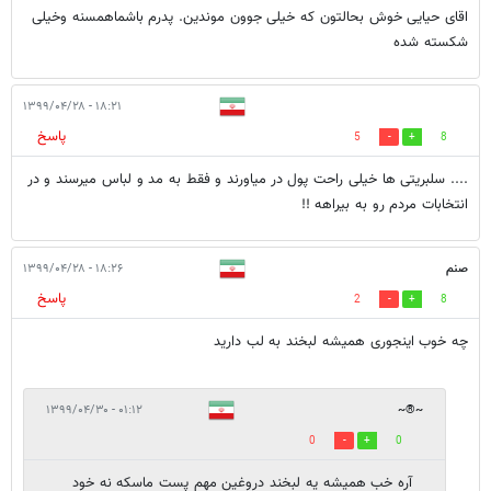
اقای حیایی خوش بحالتون که خیلی جوون موندین. پدرم باشماهمسنه وخیلی
شکسته شده
۱۸:۲۱ - ۱۳۹۹/۰۴/۲۸
پاسخ
5
8
.... سلبریتی ها خیلی راحت پول در میاورند و فقط به مد و لباس میرسند و در
انتخابات مردم رو به بیراهه !!
صنم
۱۸:۲۶ - ۱۳۹۹/۰۴/۲۸
پاسخ
2
8
چه خوب اینجوری همیشه لبخند به لب دارید
۰۱:۱۲ - ۱۳۹۹/۰۴/۳۰
~®~
0
0
آره خب همیشه یه لبخند دروغین مهم پست ماسکه نه خود