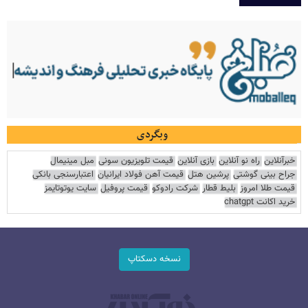
وبگردی
خبرآنلاین
راه نو آنلاین
بازی آنلاین
قیمت تلویزیون سونی
مبل مینیمال
جراح بینی گوشتی
پرشین هتل
قیمت آهن فولاد ایرانیان
اعتبارسنجی بانکی
قیمت طلا امروز
بلیط قطار
شرکت رادوکو
قیمت پروفیل
سایت یوتوتایمز
خرید اکانت chatgpt
نسخه دسکتاپ