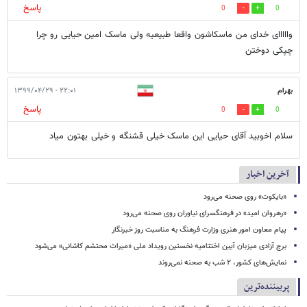
پاسخ
0
0
وااااای خدای من ماسکاشون واقعا طبیعیه ولی ماسک امین حیایی رو چرا
چپکی دوختن
بهرام
۲۲:۰۱ - ۱۳۹۹/۰۴/۲۹
پاسخ
0
0
سلام اخوبید آقای حیایی این ماسک خیلی قشنگه و خیلی بهتون میاد
آخرین اخبار
«بایکوت» روی صحنه می‌رود
«رهروان امید» در فرهنگسرای نیاوران روی صحنه می‌رود
پیام معاون امور هنری وزارت فرهنگ به مناسبت روز خبرنگار
برج آزادی میزبان آیین اختتامیه نخستین رویداد ملی «میراث محتشم کاشانی» می‌شود
نمایش‌های کشور، ٢ شب به صحنه نمی‌روند
پربیننده‌ترین