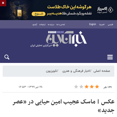
×
فارسی
العربية
English
تماس با ما
درباره ما
تبلیغات
آرشیو
شنبه ۱۷ مرداد ۱۴۰۵
صفحه اصلی
اخبار فرهنگی و هنری
تلویزیون
۲۸ تیر ۱۳۹۹ - ۱۲:۵۳
۱۴۹ نفر
عکس | ماسک عجیب امین حیایی در «عصر
جدید»