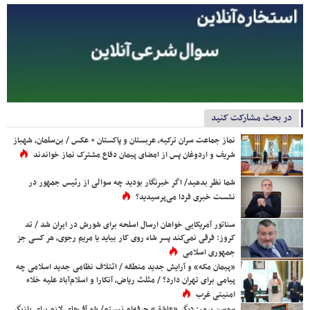
در بحث مشارکت کنید
نماز جماعت سران ترکیه، عربستان و پاکستان + عکس / بن‌سلمان، شهباز
شریف و اردوغان پس از امضای پیمان دفاع مشترک نماز خواندند
شما نظر بدهید/ اگر خبرنگار بودید چه سوالی از رئیس جمهور در
نشست خبری فردا می‌پرسیدید؟
سناتور آمریکایی خواهان ارسال اسلحه برای شورش در ایران شد / تد
کروز: فرقی نمی‌کند پسر شاه روی کار بیاید یا مریم رجوی، هر کسی جز
جمهوری اسلامی
«پیمان مکه» و آرایش جدید منطقه / ائتلاف نظامی جدید اسلامی چه
پیامی برای تهران دارد؟ / مثلث ریاض، آنکارا و اسلام‌آباد علیه خلاء
امنیتی غرب
سوسن پرور: دیگر «عاشق» حرفه‌ام نیستم/ شو آف‌های لازم برای بازیگر