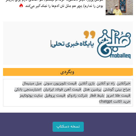
بودن را ندارم/ مِهر هم مثل نان آدم‌ها را نمک‌گیر می‌کند
وبگردی
خبرآنلاین
راه نو آنلاین
بازی آنلاین
قیمت تلویزیون سونی
مبل مینیمال
جراح بینی گوشتی
پرشین هتل
قیمت آهن فولاد ایرانیان
اعتبارسنجی بانکی
قیمت طلا امروز
بلیط قطار
شرکت رادوکو
قیمت پروفیل
سایت یوتوتایمز
خرید اکانت chatgpt
نسخه دسکتاپ