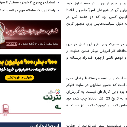
تصادف رخ‌به‌رخ ۲ خودرو سمند/ ۴ سرنشین جان باختند
 را برای اولین بار در صفحه اول خود
 چاپی آن در شهرهای لس‌آنجلس و آتلانتا
راه‌اندازی یک سامانه مهم در تامین اجت
ا اولین کسی بود که دو هفته قبل در
 به دلیل سیاست‌هایش برای مجبور کردن
ی در حمایت و یا نفی این عمل در بین
افظه کار امریکن تینکر ضمن حمایت از
 توهم ناشی ازچهره ضد‌نژاد پرستانه و
ده است و از همه خواسته تا چندان جدی
ده است که تصویر مشابهی در سایت فلیکر
ست شده بود واین کارتازه‌ای نیست. به گزارش‌ای
بی‌سی برای تهیه این عکس از عکس اوریجینالی که از اوباما در جلد مجله تایم به تاریخ 23 اکتبر 2006 چاپ شده بود
جلس تایمز و نیویورک تایمز نیز دست به
می‌نویسد: شما نمی‌توانید از عبارت