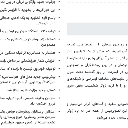
جزئیات جدید واژگونی تریلی در بین تما
این خوراکی‌ها را بخورید تا آلزایمر نگیری
پاسخ قوه قضاییه به یک ادعای جنجالی 
علی لاریجانی
توقیف ۱۷۲ دستگاه خودروی لوکس و آپارتمان
تصادف زنجیره‌ای در پی تماشای یک سانح
 روزهای سختی را از لحاظ مالی تجربه
مصدومان
آمریکایی‌ها که بیش از یک تریلیون دلار
هشدار به مسافران؛ ترافیک سنگین در 
افتی از تمام آمریکایی‌های طبقه متوسط
افزایش شمار غرق‌شدگی در ساحل رامس
ای گسترده‌ای را در بین روشنفکران و همچنین
توقیف خودروی نیسان با راننده ۱۲ ساله در این جاده
 در اینترنت از روز گذشته بحث میان
پیش‌بینی جدید مدل‌های هواشناسی؛ گر
ر سایت‌های مختلف اینترنتی و شبکه‌های
نمی‌کند!/ بیشترین گرما در این ۶ استان
 او را با گریم ژوکر شخصیت منفی سری
دستور جدید وزارت علوم ابلاغ شد
سازمان وظیفه عمومی فراجا درباره معا
فراری اطلاعیه داد
صورتی سفید و لب‌های قرمز می‌بینیم و
ین تصویربیش از همه مارا به یاد ژوکر
اعتراض پرستاران بیمارستان فیاض ب
سازمان نظام پرستاری: هیچ پرستاری باز
یالیسم» دیده می‌شود.
نشده است/ از رئیس جمهور خواستیم و