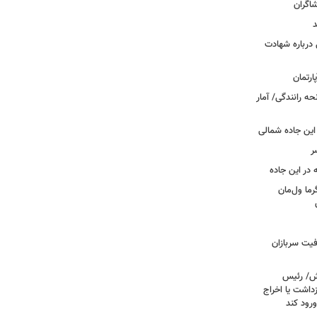
شاگران
د
درباره شهادت
ه رانندگی/ آمار
این جاده شمالی
ر
ما ول‌مان
فیت سربازان
خش/ رئیس
داشت یا اخراج
رود کند