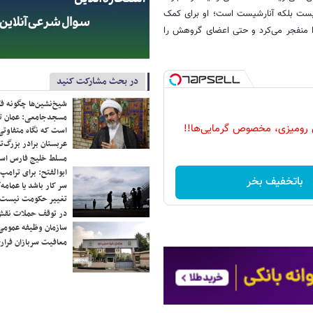
یست بلکه آنارشیست است؛ او برای کمک
را منفجر می‌کرد و حتی اعضای گروهش را
در بحث مشارکت کنید
شیخ‌نشین‌ها چگونه فک
مسجدجامعی: عمان تن
 رومیزی، مخصوص گرمایی‌ها!!
است که نگاه متفاوتی 
عربستان برادر بزرگ‌
مسلط خلیج فارس ا
ابوالفتح: برای ترامپ
باتخفیف بخر
سر کار باشد یا عمامه/
تغییر حکومت نیست/ 
در توقف حملات نقش
سازمان وظیفه عمومی 
معافیت سربازان فراری