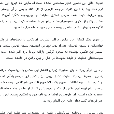
هویت خالق این تصویر هنوز مشخص نشده است اماسایتی که دیروز این تصویر
قرار داده بود به دلیل کثرت مراجعه کاربران از کار افتاد و پس از آن پوستر
روی دیوارها دیده شد. مایکل استیل نماینده جمهوری‌خواه کنگره آمریک
سخنرانی‌اش از عنوان «سوسیالیست» برای اوباما استفاده کرده بود و او را
کنگره به پذیرش نظام اصلاحی بیمه درمانی مورد حمله قرار داده بود.
از سوی دیگر انتشار این عکس دراکثر نشریات آمریکایی با بحث‌های فراوان
خوانندگان و ستون نویسان همراه بود. توماس لیفسون ستون نویس سایت مح
انتشار این عکس نوشت: به سخره گرفتن باراک اوباما تازه آغاز شده است و
سیاست‌های حمایت از طبقه متوسط در حال از بین رفتن در جامعه است.
از سوی دیگر روزنامه وال استریت ژورنال انتشار این عکس را بی‌اهمیت خوان
به این موضوع نپردازند. سایت نشنال ریویو نیز با تکرار این موضع یادآور ش
در تاریخ 18 ژانویه 2009 از سوی یک دانشجوی ناشناس شیکاگویی پ
استفاده شده است. اما طرفداران اوباما درروزنامه‌های واشنگتن پست، لس آن
اعتراض‌های گسترده‌ای علیه این اقدام زده‌اند.
تونی پیرس از روزنامه لس‌آنجلس تایمز در نوشته‌ای تند علیه این عکس 