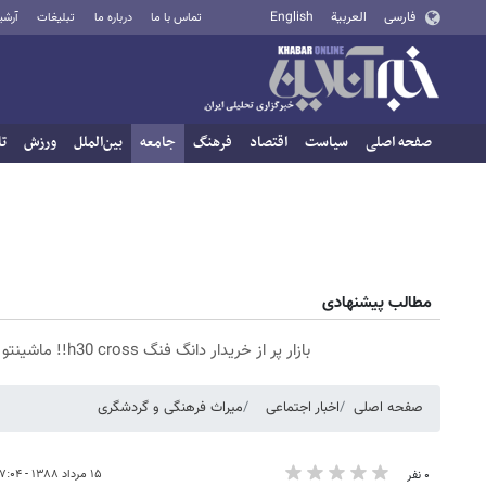
فارسی
العربية
English
تماس با ما
درباره ما
تبلیغات
آرشی
صفحه اصلی
سیاست
اقتصاد
فرهنگ
جامعه
بین‌الملل
ورزش
تا
مطالب پیشنهادی
بازار پر از خریدار دانگ فنگ h30 cross!! ماشینتو به راحتی بفروش
صفحه اصلی
اخبار اجتماعی
میراث فرهنگی و گردشگری
۱۵ مرداد ۱۳۸۸ - ۰۷:۰۴
۰ نفر