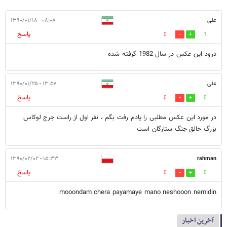
علی
۰۸:۰۸ - ۱۳۹۰/۰۱/۱۸
پاسخ
0
1
درود این عکس در سال 1982 گرفته شده
علی
۱۳:۵۷ - ۱۳۹۰/۰۱/۲۵
پاسخ
0
0
در مورد این عکس مطلبی را یادم رفت بگم ، نفر اول از راست جرج لوکاس
بزرگ خالق جنگ ستارگان است
۱۵:۳۳ - ۱۳۹۰/۰۲/۰۲
rahman
پاسخ
0
0
mooondam chera payamaye mano neshooon nemidin
آخرین اخبار