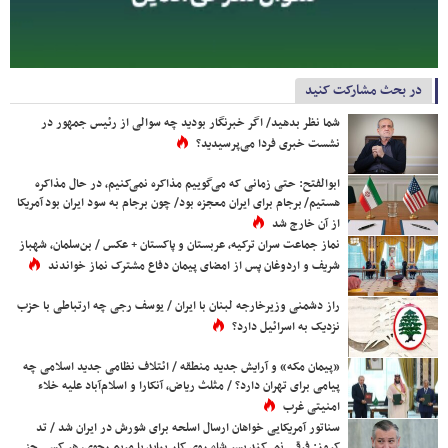
در بحث مشارکت کنید
شما نظر بدهید/ اگر خبرنگار بودید چه سوالی از رئیس جمهور در
نشست خبری فردا می‌پرسیدید؟
ابوالفتح: حتی زمانی که می‌گوییم مذاکره نمی‌کنیم، در حال مذاکره
هستیم/ برجام برای ایران معجزه بود/ چون برجام به سود ایران بود آمریکا
از آن خارج شد
نماز جماعت سران ترکیه، عربستان و پاکستان + عکس / بن‌سلمان، شهباز
شریف و اردوغان پس از امضای پیمان دفاع مشترک نماز خواندند
راز دشمنی وزیرخارجه لبنان با ایران / یوسف رجی چه ارتباطی با حزب
نزدیک به اسرائیل دارد؟
«پیمان مکه» و آرایش جدید منطقه / ائتلاف نظامی جدید اسلامی چه
پیامی برای تهران دارد؟ / مثلث ریاض، آنکارا و اسلام‌آباد علیه خلاء
امنیتی غرب
سناتور آمریکایی خواهان ارسال اسلحه برای شورش در ایران شد / تد
کروز: فرقی نمی‌کند پسر شاه روی کار بیاید یا مریم رجوی، هر کسی جز