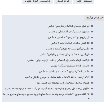
سینمای جهان
جوایز اسکار
فرانسیس فورد کوپولا
خبرهای مرتبط
دو غول سینمای ایتالیا در کنار هم / عکس
استیون اسپیلبرگ در 27 سالگی / عکس
آل پاچینو در کنار پسر 9 ساله‌اش / عکس
10 نقش ماندگار الیزابت تیلور + عکس
وقتی بزرگان سینما به تهران آمدند / عکس
بازیگر برنده اسکار درحال وصله زدن لباس / عکس
بازگشت آرنولد با سریال انیمیشن و نشان لژیون دونور + عکس
«خماری 2» به سینماها می‌آید / پوستر
عکسی که گرفتن آن 5 ساعت طول کشید + عکس
تنگ تر شدن حلقه اتهامات علیه پزشک خصوصی مایکل جکسون
کوپولا: ساخت دنباله‌های «پدرخوانده‌» یک اشتباه بود
مارلون براندو، آل پاچینو و فرانسیس فورد کوپولا در پشت صحنه «پدرخوانده» / فیلم
22 نکته درمورد کارگردان «پدرخوانده» / حرف‌های کوپولا درمورد چهره‌های مطرح سینما
+…