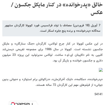
خالق «پدرخوانده» در کنار مایکل جکسون /
عکس
7 آوریل (18 فروردین) مصادف با تولد فرانسیس فورد کوپولا کارگردان مشهور
سه‌گانه «پدرخوانده» و برنده پنج جایزه اسکار است.
در این عکس کوپولا در کنار جرج لوکاس، کارگردان «جنگ ستارگان» و مایکل
جکسون نشسته است. کوپولا در سال 1986 برای مجموعه تفریحی دیسنی‌لند
کلیپی به نام «کاپیتان ای.او.» ساخت. لوکاس مدیرتولید این پروژه 23 میلیون
دلاری و جکسون خواننده و بازیگر آن بود.
«پدرخوانده»، «مکالمه»، «اینک آخرالزمان»، «دراکولای برام استوکر» و «جوانی بدون
جوانی» از فیلم‌های مهم این کارگردان 72 ساله هستند.
54141