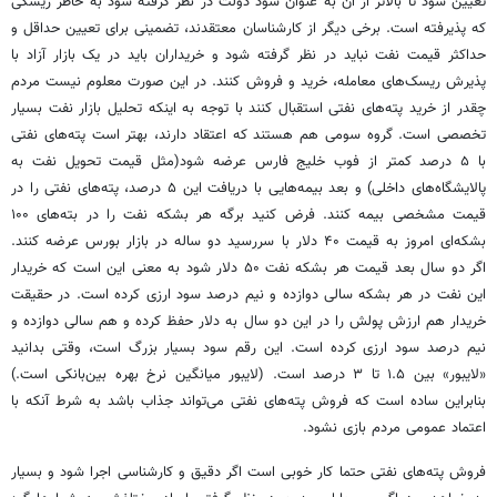
تعیین شود تا بالاتر از آن به عنوان سود دولت در نظر گرفته شود به خاطر ریسکی
که پذیرفته است. برخی دیگر از کارشناسان معتقدند، تضمینی برای تعیین حداقل و
حداکثر قیمت نفت نباید در نظر گرفته شود و خریداران باید در یک بازار آزاد با
پذیرش ریسک‌های معامله، خرید و فروش کنند. در این صورت معلوم نیست مردم
چقدر از خرید پته‌های نفتی استقبال کنند با توجه به اینکه تحلیل بازار نفت بسیار
تخصصی است. گروه سومی هم هستند که اعتقاد دارند، بهتر است پته‌های نفتی
با ۵ درصد کمتر از فوب خلیج فارس عرضه شود(مثل قیمت تحویل نفت به
پالایشگاه‌های داخلی) و بعد بیمه‌هایی با دریافت این ۵ درصد، پته‌های نفتی را در
قیمت مشخصی بیمه کنند. فرض کنید برگه هر بشکه نفت را در بته‌های ۱۰۰
بشکه‌ای امروز به قیمت ۴۰ دلار با سررسید دو ساله در بازار بورس عرضه کنند.
اگر دو سال بعد قیمت هر بشکه نفت ۵۰ دلار شود به معنی این است که خریدار
این نفت در هر بشکه سالی دوازده و نیم درصد سود ارزی کرده است. در حقیقت
خریدار هم ارزش پولش را در این دو سال به دلار حفظ کرده و هم سالی دوازده و
نیم درصد سود ارزی کرده است. این رقم سود بسیار بزرگ است، وقتی بدانید
«لایبور» بین ۱.۵ تا ۳ درصد است. (لایبور میانگین نرخ بهره بین‌بانکی است.)
بنابراین ساده است که فروش پته‌های نفتی می‌تواند جذاب باشد به شرط آنکه با
اعتماد عمومی مردم بازی نشود.
فروش پته‌های نفتی حتما کار خوبی است اگر دقیق و کارشناسی اجرا شود و بسیار