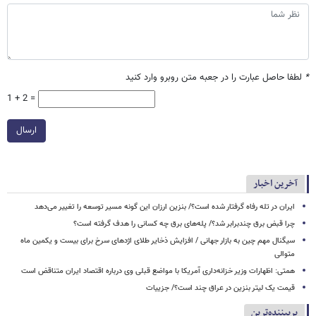
*
لطفا حاصل عبارت را در جعبه متن روبرو وارد کنید
1 + 2 =
ارسال
آخرین اخبار
ایران در تله رفاه گرفتار شده است؟/ بنزین ارزان این گونه مسیر توسعه را تغییر می‌دهد
چرا قبض برق چندبرابر شد؟/ پله‌های برق چه کسانی را هدف گرفته است؟
سیگنال‌ مهم چین به بازار جهانی / افزایش ذخایر طلای اژدهای سرخ برای بیست و یکمین ماه
متوالی
همتی: اظهارات وزیر خزانه‌داری آمریکا با مواضع قبلی وی درباره اقتصاد ایران متناقض است
قیمت یک لیتر بنزین در عراق چند است؟/ جزییات
پربیننده‌ترین