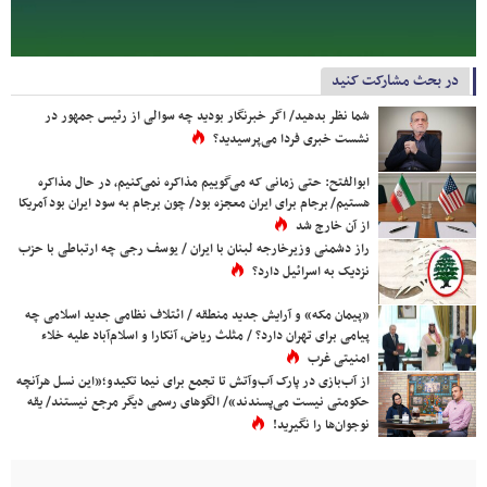
در بحث مشارکت کنید
شما نظر بدهید/ اگر خبرنگار بودید چه سوالی از رئیس جمهور در
نشست خبری فردا می‌پرسیدید؟
ابوالفتح: حتی زمانی که می‌گوییم مذاکره نمی‌کنیم، در حال مذاکره
هستیم/ برجام برای ایران معجزه بود/ چون برجام به سود ایران بود آمریکا
از آن خارج شد
راز دشمنی وزیرخارجه لبنان با ایران / یوسف رجی چه ارتباطی با حزب
نزدیک به اسرائیل دارد؟
«پیمان مکه» و آرایش جدید منطقه / ائتلاف نظامی جدید اسلامی چه
پیامی برای تهران دارد؟ / مثلث ریاض، آنکارا و اسلام‌آباد علیه خلاء
امنیتی غرب
از آب‌بازی در پارک آب‌وآتش تا تجمع برای نیما تکیدو؛«این نسل هرآنچه
حکومتی نیست می‌پسندند»/ الگوهای رسمی دیگر مرجع نیستند/ یقه
نوجوان‌ها را نگیرید!