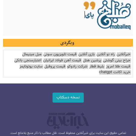
وبگردی
خبرآنلاین
راه نو آنلاین
بازی آنلاین
قیمت تلویزیون سونی
مبل مینیمال
جراح بینی گوشتی
پرشین هتل
قیمت آهن فولاد ایرانیان
اعتبارسنجی بانکی
قیمت طلا امروز
بلیط قطار
شرکت رادوکو
قیمت پروفیل
سایت یوتوتایمز
خرید اکانت chatgpt
نسخه دسکتاپ
تمامی حقوق این سایت برای خبرآنلاین محفوظ است. نقل مطالب با ذکر منبع بلامانع است.