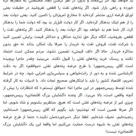
بد خواهد بود اگر بی‌محابا و بدون در نظر گرفتن ابعاد مختلفش به شعارها گره
خورده و راهی بازار شود. اگر پته‌های نفت را قطعی نفروشید در حقیقت یعنی
اوراق قرضه ارزی منتشر کرده‌اید تا مخارج امروزتان را تامین کنید. یعنی دولت بعد
را از هم اینک بدهکار کرده‌اید. اگر کار دولت قبل‌تر بد بود که دولت شما را بدهکار
کرد، کار شما هم بد خواهد بود اگر دولت بعد را بدهکار کنید. اگر پته‌های نفت را
قطعی بفروشید، آنگاه دیگر حق ندارید حداقل و حداکثر قیمت برایش تعیین کنید
یا شرکت نفت، فروش نفت به خریدار را صرفا یک امکان بداند نه حق بدون
مذاکره خریدار. حالا اگر «کف قیمتی» تضمین نشود، مردم ممکن است اعتماد
نکنند و ریسک خرید پته‌های نفتی را قبول نکنند. می‌بینید چقدر ماجرا پیچیده
است آقای رییس‌جمهور! با طرح عرضه پته‌های نفتی «موافقم» اگر به دقت
کارشناسی شده و به دور از رانت‌خواهی و سیاسی‌بازی اجرایی شود. چه در شرایط
تحریم، اقتصاد کشور را باید با ابتکارهای صحیح نجات داد. با ادبیات به‌ کار گرفته
شده توسط رییس‌جمهور در این ماجرا اما؛ «موافق نیستم.» که انتظارات را بیش از
آنچه واقعی است، بالا می‌برد. اگر وعده «گشایش بزرگ اقتصادی» رییس‌جمهور،
چیزی غیر از عرضه پته‌های نفتی است که هیچ. منتظریم بشنویم و شاد شویم. اما
اگر صرفا همین است که نوشتیم؛ باید بگویم که آقای رییس‌جمهور! خسته‌ایم،
رنجیده‌ایم، نحیف شده‌ایم. لطفا دیگر «سرخورده‌مان نکیند.» حتما از طرح عرضه
پته‌های نفتی به شیوه درست حمایت می‌کنیم اما واقعا این یک «گشایش بزرگ
اقتصادی» نیست!