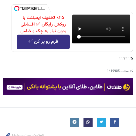
٪۲۵ تخفیف ایمپلنت با
روکش رایگان ✅ اقساطی
بدون نیاز به چک و ضامن
فرم رو پر کن ✅
۲۲۳۲۲۵
کد مطلب
1419905