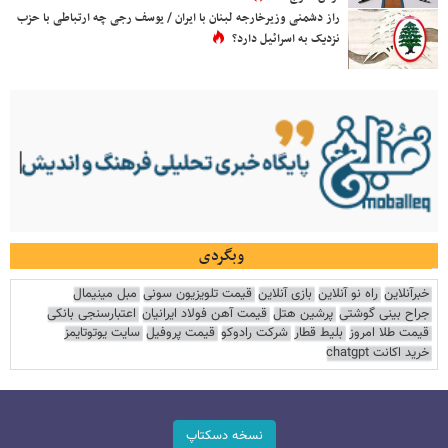
راز دشمنی وزیرخارجه لبنان با ایران / یوسف رجی چه ارتباطی با حزب
نزدیک به اسرائیل دارد؟
وبگردی
خبرآنلاین
راه نو آنلاین
بازی آنلاین
قیمت تلویزیون سونی
مبل مینیمال
جراح بینی گوشتی
پرشین هتل
قیمت آهن فولاد ایرانیان
اعتبارسنجی بانکی
قیمت طلا امروز
بلیط قطار
شرکت رادوکو
قیمت پروفیل
سایت یوتوتایمز
خرید اکانت chatgpt
نسخه دسکتاپ