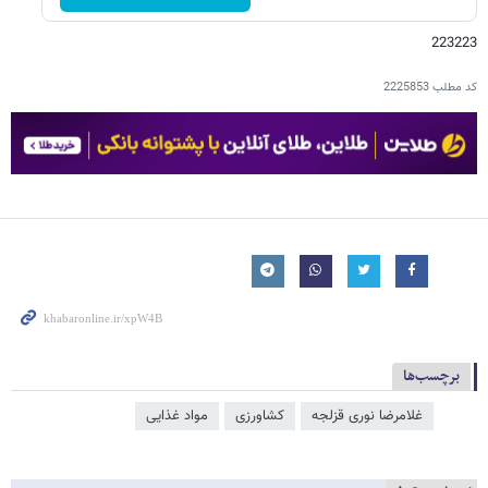
223223
کد مطلب
2225853
برچسب‌ها
غلامرضا نوری قزلجه
کشاورزی
مواد غذایی