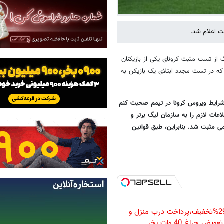
ت اعلام شد.
یت سن‌پترزبورگ از تست مثبت کرونای یکی از بازیکنان
ه در تست مجدد ابتلای یک بازیکن به
 شرایط ویروس کرونا در تیمم صحبت کنم
ت لازم را به سازمان لیگ برتر و
ی مثبت شد. بنابراین، طبق قوانین
فقط امروز با 29%تخفیف،پرداخت درب منزل و
ویض چراغ 40 وات بخر