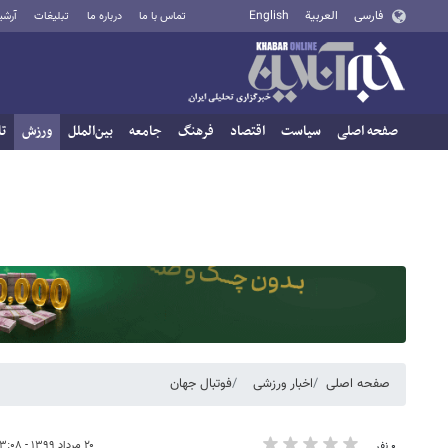
فارسی
العربية
English
تماس با ما
درباره ما
تبلیغات
آرشی
صفحه اصلی
سیاست
اقتصاد
فرهنگ
جامعه
بین‌الملل
ورزش
تا
صفحه اصلی
اخبار ورزشی
فوتبال جهان
۲۰ مرداد ۱۳۹۹ - ۱۳:۰۸
۰ نفر