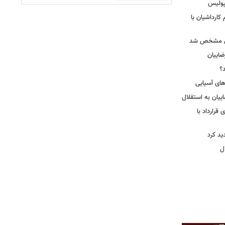
پولیس
کارداشیان با
لال مشخص شد
اییان
؟
‌های آسیایی
ییان به استقلال
قرارداد با
د کرد
ل