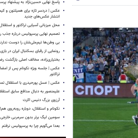
پاسخ نهایی حسین‌نژاد به پیشنهاد پرس
عکس | دردسر تازه برای همیلتون و کیم 
انتشار عکس‌های جدید
محل میزبانی آسیایی تراکتور و استق
تصمیم نهایی پرسپولیس درباره جذب رض
بی وطن‌ها تیم‌ملی‌شان را دوست ندارند
رونمایی از رقبای بسکتبال ایران در بازی
بختیاری‌زاده، مخالف اصلی بازگشت رضا
عکس | جلسه ویژه نکونام پس از امضای 
تراکتور
عکس | عسل پورحیدری با استقلال تمدی
علیمنصور به دنبال مدافع سابق استقلا
آرزوی بزرگ دنیس اکرت
نکونام و استقلال، دوباره روبه‌روی هم!
سومین لیگ برتر بدون سرمربی خارجی
بعدا می‌گویم چرا به پرسپولیس نرفتم