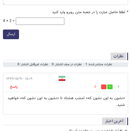
*
لطفا حاصل عبارت را در جعبه متن روبرو وارد کنید
4 + 2 =
ارسال
نظرات
نظرات منتشر شده: 1
نظرات در صف انتشار: 0
نظرات غیرقابل انتشار: 0
۱۵:۰۹ - ۱۳۹۹/۰۵/۲۰
پاسخ
0
4
«نشون به اون نشون که» امشب هشتاد تا «نشون به اون نشون که» خواهید
شنید.
آخرین اخبار
افشای نقشه ترور مسی و رونالدو در آمریکا