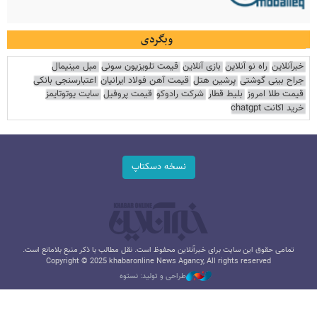
وبگردی
خبرآنلاین
راه نو آنلاین
بازی آنلاین
قیمت تلویزیون سونی
مبل مینیمال
جراح بینی گوشتی
پرشین هتل
قیمت آهن فولاد ایرانیان
اعتبارسنجی بانکی
قیمت طلا امروز
بلیط قطار
شرکت رادوکو
قیمت پروفیل
سایت یوتوتایمز
خرید اکانت chatgpt
نسخه دسکتاپ
تمامی حقوق این سایت برای خبرآنلاین محفوظ است. نقل مطالب با ذکر منبع بلامانع است.
Copyright © 2025 khabaronline News Agancy, All rights reserved
طراحی و تولید: نستوه