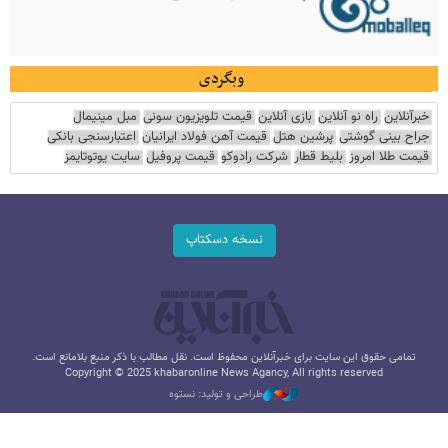
وبگردی
خبرآنلاین
راه نو آنلاین
بازی آنلاین
قیمت تلویزیون سونی
مبل مینیمال
جراح بینی گوشتی
پرشین هتل
قیمت آهن فولاد ایرانیان
اعتبارسنجی بانکی
قیمت طلا امروز
بلیط قطار
شرکت رادوکو
قیمت پروفیل
سایت یوتوتایمز
نسخه دسکتاپ
تمامی حقوق این سایت برای خبرآنلاین محفوظ است. نقل مطالب با ذکر منبع بلامانع است.
Copyright © 2025 khabaronline News Agancy, All rights reserved
طراحی و تولید: نستوه