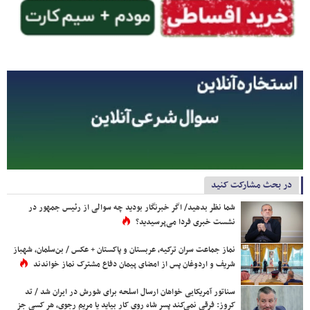
در بحث مشارکت کنید
شما نظر بدهید/ اگر خبرنگار بودید چه سوالی از رئیس جمهور در
نشست خبری فردا می‌پرسیدید؟
نماز جماعت سران ترکیه، عربستان و پاکستان + عکس / بن‌سلمان، شهباز
شریف و اردوغان پس از امضای پیمان دفاع مشترک نماز خواندند
سناتور آمریکایی خواهان ارسال اسلحه برای شورش در ایران شد / تد
کروز: فرقی نمی‌کند پسر شاه روی کار بیاید یا مریم رجوی، هر کسی جز