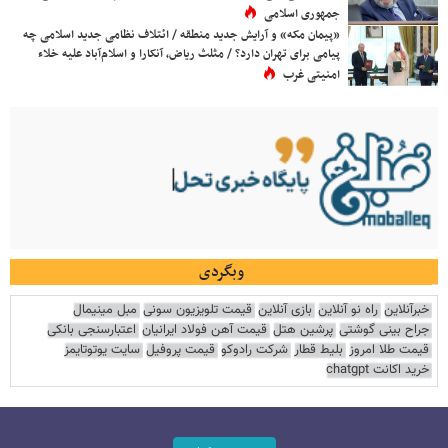
جمهوری اسلامی
«پیمان مکه» و آرایش جدید منطقه / ائتلاف نظامی جدید اسلامی چه
پیامی برای تهران دارد؟ / مثلث ریاض، آنکارا و اسلام‌آباد علیه خلاء
امنیتی غرب
وبگردی
خبرآنلاین
راه نو آنلاین
بازی آنلاین
قیمت تلویزیون سونی
مبل مینیمال
جراح بینی گوشتی
پرشین هتل
قیمت آهن فولاد ایرانیان
اعتبارسنجی بانکی
قیمت طلا امروز
بلیط قطار
شرکت رادوکو
قیمت پروفیل
سایت یوتوتایمز
خرید اکانت chatgpt