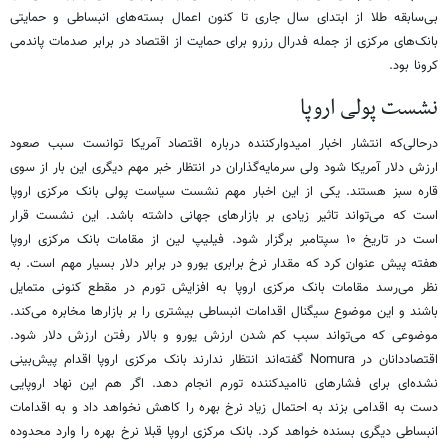
بی‌سابقه طلا از ابتدای سال جاری تا کنون اعمال بسته‌های انبساطی و حمایتی
بانک‌های مرکزی از جمله فدرال رزرو برای حمایت از اقتصاد در برابر صدمات پاندمی
کرونا بود.
نشست پولی اروپا
درحالی‌که انتشار اخبار امیدوارکننده درباره اقتصاد آمریکا توانست سبب صعود
ارزش دلار آمریکا شود ولی سرمایه‌گذاران در انتظار خبر مهم دیگری این بار از سوی
قاره سبز هستند. یکی از این اخبار مهم نشست سیاست پولی بانک مرکزی اروپا
است که می‌تواند تاثیر زیادی بر بازارهای جهانی داشته باشد. این نشست قرار
است در تاریخ ۱۰ سپتامبر برگزار شود. فیلیپ لین از مقامات بانک مرکزی اروپا
هفته پیش عنوان کرد که مقدار نرخ برابری یورو در برابر دلار بسیار مهم است. به
نظر می‌رسد مقامات بانک مرکزی اروپا به افزایش تورم در مقطع کنونی متمایل
باشند و این موضوع سیگنال اقدامات انبساطی بیشتری را بر بازارها مخابره می‌کند.
موضوعی که می‌تواند سبب کم شدن ارزش یورو و بالار رفتن ارزش دلار شود.
اقتصاددانان در Nomura گفته‌اند انتظار ندارند بانک مرکزی اروپا اقدام پیش‌بینی
نشده‌ای برای فشارهای ناامیدکننده تورم انجام دهد. اگر هم این نهاد اروپایی
دست به اقدامی بزند به احتمال زیاد نرخ بهره را کاهش نخواهد داد و به اقدامات
انبساطی دیگری بسنده خواهد کرد. بانک مرکزی اروپا قبلا نرخ بهره را وارد محدوده