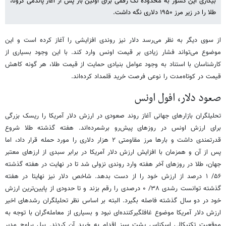
بیکاری این کشور به محدوده تک رقمی برای اولین بار پس از آغاز پاندمی کرونا،
طلا را در زیر مرز ۱۹۵۰ دلاری نگه داشت.
از سوی دیگر به نظر می‌رسد دلار نیز روندی افزایشی را آغاز کرده است و این
موضوع می‌تواند فشار زیادی بر قیمت اونس وارد کند. با این وجود بسیاری از
کارشناسان با استناد به وجود عوامل بنیادی حمایت از قیمت طلا، هر گونه کاهش
قیمت در کوتاه‌مدت را نوعی فرصت خرید قلمداد کرده‌اند.
صعود دلار، افول اونس
تحلیلگران بازارهای جهانی آغاز روند صعودی در ارزش دلار آمریکا را ریسک بزرگی
برای ارزش اونس در روزهای پیش‌رو برشمرده‌اند. هفته گذشته طلا شروع
قدرتمندی داشت و بارها مرز مقاومتی ۲ هزار دلاری را مورد حمله قرار داد، اما
پس از آن و همزمان با افزایش ارزش دلار آمریکا در برابر سبدی از ارزهای معتبر
جهان، طلا در روزهای آخر هفته وارد روندی نزولی شد تا در نهایت در هفته گذشته
۵۶/ ۱ درصد از ارزش خود را از دست بدهد. شاخص دلار نیز نهایتا در هفته
گذشته توانست رشدی ۳۸/ ۰ درصدی را رقم بزند و تا حدودی از پایین‌ترین ارزش
خود در دو سال گذشته فاصله بگیرد. البته بر اساس نظر تحلیلگران رشدهای اخیر
ارزش دلار آمریکا موضوع غافلگیرکننده‌ای نبود و بسیاری از معامله‌گران با توجه به
موقعیت تکنیکالی اسکناس پشت سبز اقدام به خرید آن کردند. بیل براوچ مدیر