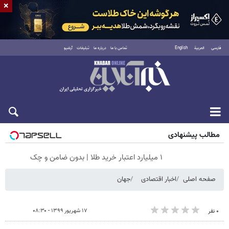
×
فارسی
العربية
English
تماس با ما
درباره ما
تبلیغات
آرشیو
شنبه ۱۷ مرداد ۱۴۰۵
مطالب پیشنهادی
۱ میلیارد اعتبار خرید طلا | بدون ضامن و چک
صفحه اصلی
اخبار اقتصادی
جهان
۱۷ شهریور ۱۳۹۹ - ۰۸:۳۰
۰ نفر