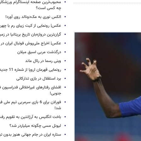
محبوب‌ترین صفحه اینستاگرام ورزشکاران
چه کسی است؟
الکس نوری به مک‌دونالد روی آورد!
عکس| رونمایی از کیت زیبای رم با چهره
گران‌ترین دروازه‌بان تاریخ بریتانیا در زم
عکس| اخراج ملی‌پوش فوتبال ایران در 12 دقیقه!
درگذشت مربی اسبق میلان
وینی رسما در رئال ماند
رونمایی قهرمان اروپا از شماره 11 جدید
برد استقلال در بازی تدارکاتی
افشای رفتارهای غیراخلاقی فدراسیون فو
جنوبی!
فورلان برای 6 بازی سرمربی تیم مل
شد!
باخت انگلیس به آرژانتین به تقویم رفت
لیونل مسی چگونه میلیاردر شد؟
ستاره ایران در جام جهانی هنوز بدون ت