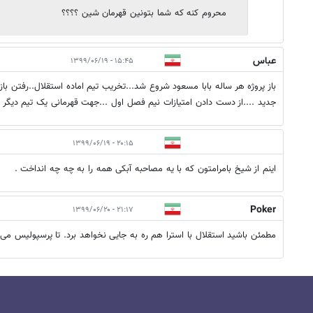
محروم کنه که شما بتونین قهرمان شین ؟؟؟؟
عباس
۱۵:۴۵ - ۱۳۹۹/۰۶/۱۹
باز پروژه هر ساله بابا مسعود شروع شد...تخریب تیم اماده استقلال..رفتن باز
جدید ....از دست دادن امتیازات نیم فصل اول ...جهت قهرمانی یک تیم دیگر 
۲۰:۱۵ - ۱۳۹۹/۰۶/۱۹
اینم از شیخ بامرامتون که با یه مصاحبه آبکی همه را به چه چه انداخت .
Poker
۲۱:۱۷ - ۱۳۹۹/۰۶/۲۰
مطمئن باشید استقلال با استرا هم ره به جایی نخواهد برد. تا پرسپولیس م