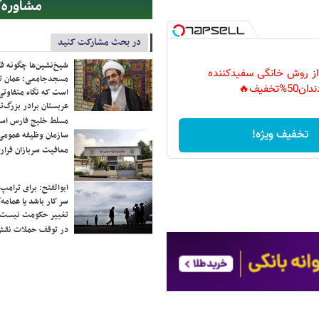
در بحث مشارکت کنید
شیخ‌نشین‌ها چگونه فک
 از روش خانگی سفیدکننده
مسجدجامعی: عمان تن
دان50%تخفیف🔥
است که نگاه متفاوتی 
عربستان برادر بزرگ‌
مسلط خلیج فارس ا
تخفیف ویژه!
سازمان وظیفه عمومی 
معافیت سربازان فراری
ابوالفتح: برای ترامپ
سر کار باشد یا عمامه/
تغییر حکومت نیست/ 
در توقف حملات نقش