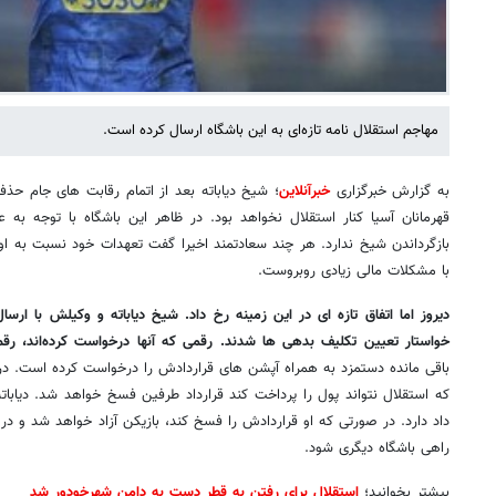
مهاجم استقلال نامه‌ تازه‌ای به این باشگاه ارسال کرده است.
به گزارش خبرگزاری
خبرآنلاین
؛ شیخ دیاباته بعد از اتمام رقابت های جام حذف
قهرمانان آسیا کنار استقلال نخواهد بود. در ظاهر این باشگاه با توجه به ع
بازگرداندن شیخ ندارد. هر چند سعادتمند اخیرا گفت تعهدات خود نسبت به او و
با مشکلات مالی زیادی روبروست.
دیروز اما اتفاق تازه ای در این زمینه رخ داد. شیخ دیاباته و وکیلش با ارسال
خواستار تعیین تکلیف بدهی ها شدند. رقمی که آنها درخواست کرده‌اند، ر
باقی مانده دستمزد به همراه آپشن های قراردادش را درخواست کرده است. در
که استقلال نتواند پول را پرداخت کند قرارداد طرفین فسخ خواهد شد. دیاباته
داد دارد. در صورتی که او قراردادش را فسخ کند، بازیکن آزاد خواهد شد و در 
راهی باشگاه دیگری شود.
بیشتر بخوانید؛
استقلال برای رفتن به قطر دست به دامن شهرخودور شد