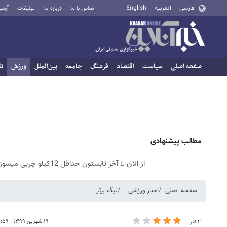
فارسی
العربية
English
تماس با ما
درباره ما
تبلیغات
آرشی
صفحه اصلی
سیاست
اقتصاد
فرهنگ
جامعه
بین‌الملل
ورزش
تا
مطالب پیشنهادی
از الان تا آخر تابستون حداقل 12کیلو چربی میسوزونی🧨
صفحه اصلی
اخبار ورزشی
لیگ برتر
۱۹ شهریور ۱۳۹۹ - ۱۰:۵۹
۲ نفر