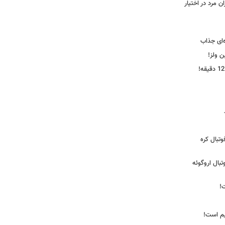
 مرد در اختیار
‌ای جذاب
ین ولز!
تبال کره
ی فوتبال اروگوئه
!
یم است!