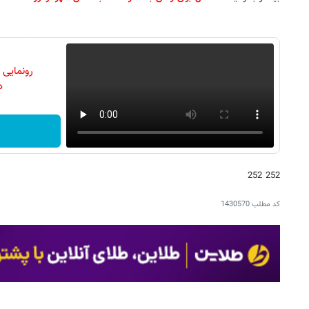
رونمایی
دن
252 252
کد مطلب
1430570