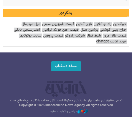
وبگردی
خبرآنلاین
راه نو آنلاین
بازی آنلاین
قیمت تلویزیون سونی
مبل مینیمال
جراح بینی گوشتی
پرشین هتل
قیمت آهن فولاد ایرانیان
اعتبارسنجی بانکی
قیمت طلا امروز
بلیط قطار
شرکت رادوکو
قیمت پروفیل
سایت یوتوتایمز
خرید اکانت chatgpt
نسخه دسکتاپ
تمامی حقوق این سایت برای خبرآنلاین محفوظ است. نقل مطالب با ذکر منبع بلامانع است.
Copyright © 2025 khabaronline News Agancy, All rights reserved
طراحی و تولید: نستوه