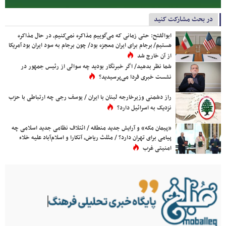
در بحث مشارکت کنید
ابوالفتح: حتی زمانی که می‌گوییم مذاکره نمی‌کنیم، در حال مذاکره
هستیم/ برجام برای ایران معجزه بود/ چون برجام به سود ایران بود آمریکا
از آن خارج شد
شما نظر بدهید/ اگر خبرنگار بودید چه سوالی از رئیس جمهور در
نشست خبری فردا می‌پرسیدید؟
راز دشمنی وزیرخارجه لبنان با ایران / یوسف رجی چه ارتباطی با حزب
نزدیک به اسرائیل دارد؟
«پیمان مکه» و آرایش جدید منطقه / ائتلاف نظامی جدید اسلامی چه
پیامی برای تهران دارد؟ / مثلث ریاض، آنکارا و اسلام‌آباد علیه خلاء
امنیتی غرب