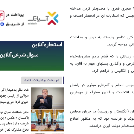
انتخابات این دوره به موجب نظامنامه انتخابات مورخ ۱۲ جمادی الثانی ۱۳۲۷ هجری قمری با محدودتر کردن مداخله
لس که انتخابات آن در انحصار اصناف و
ی عناصر وابسته به دربار و مداخلات
نی مواجه گردید.
رسالتی را که قیام مردم مشروطه‌خواه
جی و واگذاری پست‏های مهم به آنان، به
س و انگلیس را فراهم کرد.
در بحث مشارکت کنید
می انجام و گام‌های موثری در راه‌حل
شما نظر بدهید/ اگر خ
 انتخابات و قانون معارف از مهمترین
سوالی از رئیس جمه
خبری فردا می‌پرسیدی
ران (انگلستان و روسیه) در جریان مجلس
نماز جماعت سران ترک
پاکستان + عکس / بن‌س
وئد و فرانسه بود که به منظور اصلاح
شریف و اردوغان پس ا
ستخدام دولت ایران درآمدند. ‏
دفاع مشترک نماز خوا