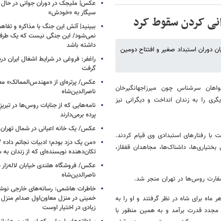
عکس| ملیجک در دوران جوانی در حال 
سیگار به «خودش»
انی کردن سقوط کرد
ببینید| آتش این جنگ با مذاکره و تفا
نمی‌شود/ این جنگی نیست که یک طرف 
داشته باشد
یقعده ۱۳۲۷ هجری قمری در پی پایان دوران استبداد صغیر و افتتاح دومین
راغفر: فروغی در شرایط اشغال ایران 
گرفت
عکس/ پرتره‌ای از «مهندس‌الممالک» مع
هان سرشناس چون میرزاجهانگیرخان
ناصرالدین‌شاه
ری را به زندان انداخت و دیگرانی نیز
نامه‌هایی که از جنایات روس‌ها در تبری
پرده برمی‌دارند
عکس/ یک خانه اعیانی در شمال تهران د
 با رفتارهای استبدادی وی قیام کردند.
«من یک دزد بودم؛ ادبیات نجاتم داد» /
بختیاری‌ها، داشناک‌ها، مجاهدان قفقاز،
تکان‌دهنده نویسنده‌ای که از زندان به
عکس/ فروشگاه هلندی خیابان لاله‌زار د
ناصرالدین‌شاه
سفارت روس‌ها در تهران منجر شد.
خاطرات هاشمی: رسانه‌های خارجی نوش
خمینی در منزل معاون‌اول صدام منزل‌ ک
تح تهران، مقرری برابر ۱۰۰ هزار تومان در هر ماه برای شاه در نظر گرفتند و او را به
زیادی در اختیار اوست
مجدد قدرت برآمد و به همین منظور با