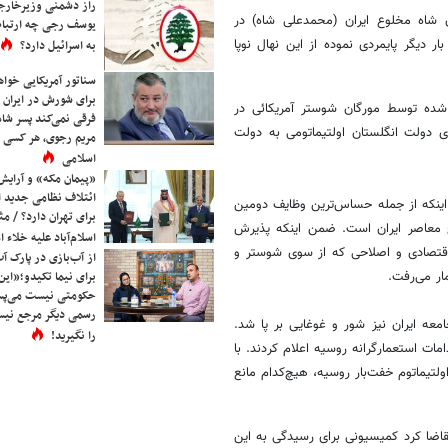
راز دشمنی وزیرخارجه 
ن شاه مخلوع ایران (محمدعلی شاه) در
یوسف رجی چه ارتباط
 دیگر پایمردی نموده از این نهال نوپا
به اسرائیل دارد؟
سناتور آمریکایی خواه
برای شورش در ایران 
شده توسط مورگان شوستر آمریکائی در
فرقی نمی‌کند پسر شاه 
ی دولت انگلستان اولتیماتومی به دولت
مریم رجوی، هر کسی 
اسلامی
«پیمان مکه» و آرایش
ائتلاف نظامی جدید 
اینکه از جمله حساس‌ترین وظایف دومین
برای تهران دارد؟ / مث
معاصر ایران است. ضمن اینکه پذیرش
اسلام‌آباد علیه خلاء
 اقتصادی و اصلاحی که از سوی شوستر و
از آب‌بازی در پارک آ
ر می‌رفت. ‏
برای نیما تکیدو؛«این
حکومتی نیست می‌پسن
رسمی دیگر مرجع نیست
 ایران نیز شور و غوغایی بر پا شد.
را نگیرید!
ات استعمارگرانه روسیه اعلام کردند. با
تیماتوم خفت‌بار روسیه، هیچ‌کدام مانع
اضا کرد کمیسیونی برای رسیدگی به این