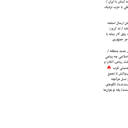
لبنان با ایران /
ی با حزب نزدیک
ان ارسال اسلحه
شد / تد کروز:
روی کار بیاید یا
جز جمهوری
 جدید منطقه /
اسلامی چه پیامی
لث ریاض، آنکارا و
 امنیتی غرب
ب‌وآتش تا تجمع
 نسل هرآنچه
دند»/ الگوهای
ند/ یقه نوجوان‌ها