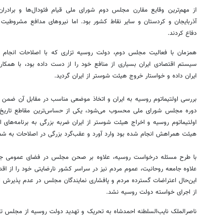
از مهم‌ترین وقایع مقارن مجلس دوم شورای ملی قیام فئودال‌ها و برادرا
آذربایجان و کردستان و سایر نقاط کشور بود. اما نیروهای مدافع مشروطیت بار
دفاع کردند.‏
همزمان با فعالیت مجلس دوم، دولت روسیه تزاری که با اصلاحات انجام 
سیستم اقتصادی ایران بسیاری از منافع خود را از دست داده بود، با همکار
ایران داده و خواستار خروج هیئت شوستر از ایران گردید.‏
بررسی اولتیماتوم روسیه به ایران و اتخاذ موضعی مناسب در مقابل آن ضمن 
دوره مجلس شورای ملی محسوب می‌شود، یکی از حساس‌ترین مقاطع تاریخ 
اولتیماتوم روسیه و اخراج هیئت شوستر از ایران ضربه بزرگی به برنامه‌های
هیئت همراهش انجام شده بود وارد آورد و عقب‌گرد بزرگی در اصلاحات به شما
با طرح مسئله درخواست روسیه، علاوه بر صحن مجلس در فضای عمومی جامعه
علاوه جامعه روحانیت، عموم مردم نیز در سراسر کشور نارضایتی خود را از اقدام
این‌حال اعتراضات گسترده مردم و پافشاری نمایندگان مجلس در عدم پذیرش اول
از اجرای خواسته دولت روسیه نشد.
ناصرالملک نایب‌السلطنه احمدشاه به تحریک و تهدید دولت روسیه از مجلس تق