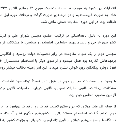
شاه، به صورت غیرمستقیم و دو مرحله‌ای صورت گرفت و برخلاف دوره اول مج
طبقات بود، در این دوره انتخابات صنفی ملغی شد.
این دوره به دلیل ناهماهنگی در ترکیب اعضای مجلس شورای ملی و کارشکن
کشورهای خارجی و نابسامانی‏های اجتماعی، اقتصادی و سیاسی، با مشکلات فراوا
مجلس دوم از یک سو با مقاومت در برابر تحمیلات دولت روسیه و انگلیس، 
برعهده‏اش گذارده بود عمل می‏نمود و از سوی دیگر با استخدام مستشاران خار
نفوذ دوباره بیگانگان روی خوش نشان می‌داد. این امر زمینه دخالت بیشتر رو
با وجود این معضلات مجلس دوم در طول عمر نسبتاً کوتاه خود اقدامات مه
مشکلات برداشت. قانون مالیات عمومی، قانون دیوان محاسبات، قانون جدید
قوانین مصوب مجلس دوم بود.
از جمله اقدامات موثری که در راستای تحدید قدرت دو ابرقدرت ذی‌نفوذ در ای
دوم انجام گرفت، استخدام مستشارانی از کشورهای دیگری نظیر آمریکا، س
دستگاه‌ها و سازمان‌های دولتی از قبیل ژاندارمری، شهربانی و وزارت کشور به ا