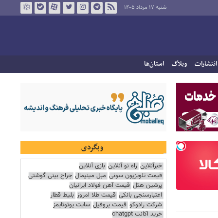
شنبه ۱۷ مرداد ۱۴۰۵
انتشارات
وبلاگ
استان‌ها
وبگردی
خبرآنلاین
راه نو آنلاین
بازی آنلاین
قیمت تلویزیون سونی
مبل مینیمال
جراح بینی گوشتی
پرشین هتل
قیمت آهن فولاد ایرانیان
اعتبارسنجی بانکی
قیمت طلا امروز
بلیط قطار
شرکت رادوکو
قیمت پروفیل
سایت یوتوتایمز
خرید اکانت chatgpt