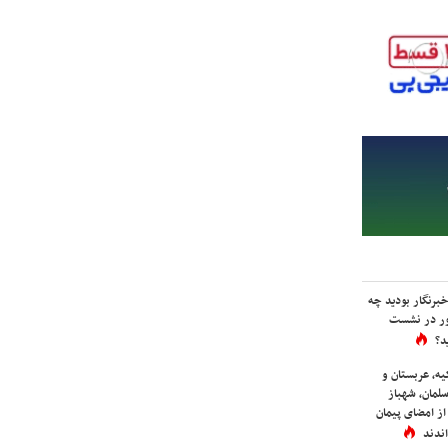
برنگار بودید چه
ور در نشست
د؟
یه، عربستان و
لمان، شهباز
ز امضای پیمان
ندند