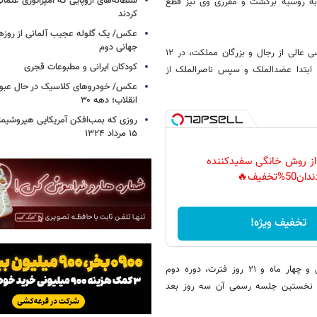
سلطانه‌های اروپایی که امپراتوری عثمان
به روسیه برگشت و مقرری وی نیز قطع
کردند
عکس/ یک گلوله عجیب آلمانی از روزها
جهانی دوم
با سقوط محمدعلی شاه، احمد میرزا دومین پسر محمدعلی شاه، توسط مجلسی عالی از رجال و بزرگان مملکت، در ۱۲
کودکان ایرانی و مطبوعات قجری
لگی به سلطنت رسید و تا رسیدن به سن بلوغ و تاجگذاری در تیر ۱۲۹۳، ابتدا عضدالملک و سپس ناصرالملک از
عکس/ خودروهای کلاسیک در حال عبور ا
انقلاب؛ دهه ۳۰
روزی که بمب‌افکن آمریکایی هیروشیما 
۱۵ مرداد ۱۳۲۴
 از روش خانگی سفیدکننده
دان50%تخفیف🔥
تخفیف ویژه!
همزمان با سقوط محمدعلی شاه و آغاز سلطنت احمدمیرزا، پس از یک سال و چهار ماه و ۲۱ روز فترت، دوره دوم
اه ۱۲۸۸ هجری شمسی افتتاح و نخستین جلسه رسمی آن سه روز بعد