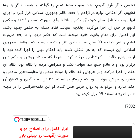
تکلیفی دیگر قرار گیریم، باید وجوب حفظ نظام را گرفته و واجب دیگر را رها
نماییم.
اگر احکامی اولیه در تزاحم با حفظ نظام جمهوری اسلامی قرار گیرد و اجرای
آنها موجب اختلال نظام شود، آن حکم موقتا تا رفع ضرورت تعطیل گشته و حکمی
ثانوی بر جای آن اجرا می‌گردد. چنانچه صیانت نظام بسته به حکمی جدید باشد،
این اختیار برای مقام ولایت فقیه موجود است که حکم مزبور را تا رفع ضرورت
اعلام و اجرا نماید» 33 سال بعد به این نظر و نتیجه رسید که «وظیفه جمهوری
اسلامی این نیست که به هر شکلی شده باید احکام دینی را اجرا کند؛ باید با
ارزیابی‌های دقیق و کارشناسی حرکت کرد و هرجا که مسئله روشن و حکم دین
برقرار بود و با مانع جدی هم مواجه نشد و همراهی مردم با نظام بود، نظام آن
حکم را اجرا می‌کند ولی هرجایی که نظام با موانع تمدنی یا مقاومت‌های مردمی و
فشارهای جهانی مواجه بود که چاره‌ناپذیر است، تکلیفی به پیگیری و تحقق آن
حکم ندارد و می‌تواند به روال عرفی عمل کند». او این نقطه‌نظراتش را در مجله
عصر اندیشه اسفند 98 بیان کرده بود.
17302
ابزار کامل برای اصلاح مو و
صورت (قیمت رو ببینی باور