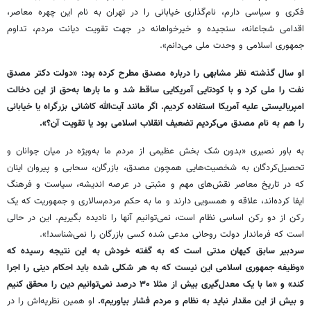
فکری و سیاسی دارم، نام‌گذاری خیابانی را در تهران به نام این چهره معاصر،
اقدامی شجاعانه، سنجیده و خیرخواهانه در جهت تقویت دیانت مردم، تداوم
جمهوری اسلامی و وحدت ملی می‌دانم».
او سال گذشته نظر مشابهی را درباره مصدق مطرح کرده بود: «دولت دکتر مصدق
نفت را ملی کرد و با کودتایی آمریکایی ساقط شد و ما بارها به‌حق از این دخالت
امپریالیستی علیه آمریکا استفاده کردیم. اگر مانند آیت‌الله کاشانی بزرگراه یا خیابانی
را هم به نام مصدق می‌کردیم تضعیف انقلاب اسلامی بود یا تقویت آن؟».
به باور نصیری «بدون شک بخش عظیمی از مردم ما به‌ویژه در میان جوانان و
تحصیل‌کردگان به شخصیت‌هایی همچون مصدق، بازرگان، سحابی و پیروان اینان
که در تاریخ معاصر نقش‌های مهم و مثبتی در عرصه اندیشه، سیاست و فرهنگ
ایفا کرده‌اند، علاقه و همسویی دارند و ما به حکم مردم‌سالاری و جمهوریت که یک
رکن از دو رکن اساسی نظام است، نمی‌توانیم آنها را نادیده بگیریم. این در حالی
است که فرماندار دولت روحانی مدعی شده کسی بازرگان را نمی‌شناسد!».
سردبیر سابق کیهان مدتی است که به گفته خودش به این نتیجه رسیده که
«وظیفه جمهوری اسلامی این نیست که به هر شکلی شده باید احکام دینی را اجرا
کند» و «ما با یک معدل‌گیری بیش از مثلا ۳۰ درصد نمی‌توانیم دین را محقق کنیم
و بیش از این مقدار نباید به نظام و مردم فشار بیاوریم».
او همین نظریه‌اش را در