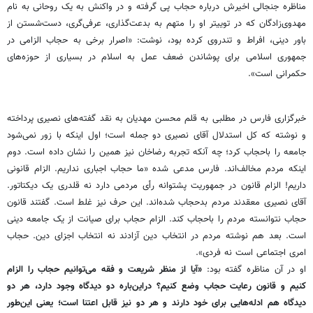
مناظره جنجالی اخیرش درباره حجاب پی گرفته و در واکنش به یک روحانی به نام
مهدوی‌زادگان که در توییتر او را متهم به بدعت‌گذاری، عرفی‌گری، دست‌شستن از
باور دینی، افراط و تندروی کرده بود، نوشت: «اصرار برخی به حجاب الزامی در
جمهوری اسلامی برای پوشاندن ضعف عمل به اسلام در بسیاری از حوزه‌های
حکمرانی است».
خبرگزاری فارس در مطلبی به قلم محسن مهدیان به نقد گفته‌های نصیری پرداخته
و نوشته که کل استدلال آقای نصیری دو جمله است؛ اول اینکه با زور نمی‌شود
جامعه را باحجاب کرد؛ چه آنکه تجربه رضاخان نیز همین را نشان داده است. دوم
اینکه مردم مخالف‌اند. فارس مدعی شده «ما حجاب اجباری نداریم. الزام قانونی
داریم! الزام قانون در جمهوریت پشتوانه رأی مردمی دارد نه قلدری یک دیکتاتور.
آقای نصیری معقدند مردم بدحجاب شده‌اند. این حرف نیز غلط است. گفتند قانون
حجاب نتوانسته مردم را باحجاب کند. الزام حجاب برای صیانت از یک جامعه دینی
است. بعد هم نوشته مردم در انتخاب دین آزادند نه انتخاب اجزای دین. حجاب
امری اجتماعی است نه فردی».
او در آن مناظره گفته بود:
«آیا از منظر شریعت و فقه می‌توانیم حجاب را الزام
کنیم و قانون رعایت حجاب وضع کنیم؟ دراین‌باره دو دیدگاه وجود دارد، هر دو
دیدگاه هم ادله‌هایی برای خود دارند و هر دو نیز قابل اعتنا است؛ یعنی این‌طور