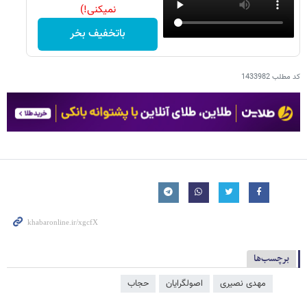
نمیکنی!)
باتخفیف بخر
کد مطلب
1433982
برچسب‌ها
مهدی نصیری
اصولگرایان
حجاب