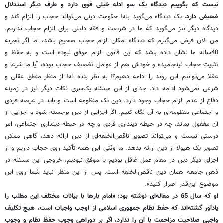
نیست که بگوییم دیدگاه یک سو ادله خیلی قوی دارد و طرف دیگر استدلال
ضعیفی دارد.
یک دیدگاه می‌گوید بله! حکومت دینی می‌تواند حجاب را الزام کند و
دیدگاه دیگر نیز می‌گوید که ما در شریعت و فقه دلیلی برای الزام حجاب نداریم.
من الان فرض می‌گیرم که دیدگاه امکان الزام حجاب صحیح باشد، اما اگر تجربه
40ساله ما نشان داده باشد که این قانون الزام موفق نبوده است و به حفظ و
تثبیت حجاب نینجامیده و خودش هم از عوامل تضعیف حجاب بوده، آیا ما شرعا و
عقلا می‌توانیم این روند را ادامه دهیم؟! به نظر بنده نه! از منظر منطق عقلی و
شرعی نمی‌شود ادامه داد. جدای از این مسئله یک‌سری نکات دیگر نیز در زمینه
دفاع از عدم الزام حجاب وجود دارد. دین یک منظومه است و باید در عرصه فردی
و اجتماعی منظومه‌ای به آن نگاه کنیم. اگر اجزایی از دین برجسته شود و اجزایی از
آن مغفول بماند، چه در حیطه دینداری فردی و چه در حیطه دینداری اجتماعی، امر
درستی نیست و می‌تواند تصویر ناقص‌الخلقه‌ای از دین ارائه دهد، گاهی ممکن
تصویر یک هیولا از دین ارائه بدهد. ما وقتی این همه تأکید روی حجاب داریم و از
اجزای دیگر دین در مقام عمل غاقل بودیم یا موفق نبودیم، خروجی این مسئله در
ذهن جامعه همان دین ناقص‌الخلقه است. پس از این منظر نباید شما روی این
موضوع این‌قدر اصرار کنید».
او که سال 65 در مقاله‌ای نوشته بود: «امام بارها با بیانات مختلف این مطلب را
یادآور گشته‌اند که حفظ نظام جمهوری اسلامی از اوجب واجبات است، هیچ تکلیف
واجبی صلاحیت مزاحمت با آن را ندارد، اگر بر دوراهی وجوب حفظ نظام و وجوب