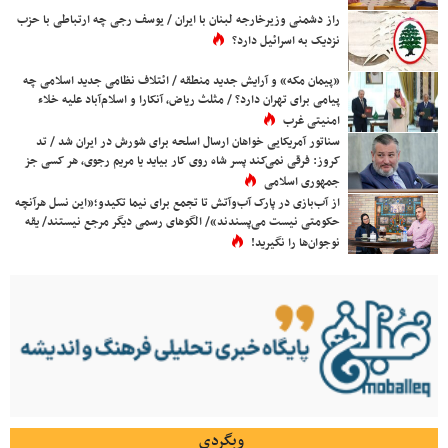
راز دشمنی وزیرخارجه لبنان با ایران / یوسف رجی چه ارتباطی با حزب
نزدیک به اسرائیل دارد؟
«پیمان مکه» و آرایش جدید منطقه / ائتلاف نظامی جدید اسلامی چه
پیامی برای تهران دارد؟ / مثلث ریاض، آنکارا و اسلام‌آباد علیه خلاء
امنیتی غرب
سناتور آمریکایی خواهان ارسال اسلحه برای شورش در ایران شد / تد
کروز: فرقی نمی‌کند پسر شاه روی کار بیاید یا مریم رجوی، هر کسی جز
جمهوری اسلامی
از آب‌بازی در پارک آب‌وآتش تا تجمع برای نیما تکیدو؛«این نسل هرآنچه
حکومتی نیست می‌پسندند»/ الگوهای رسمی دیگر مرجع نیستند/ یقه
نوجوان‌ها را نگیرید!
وبگردی