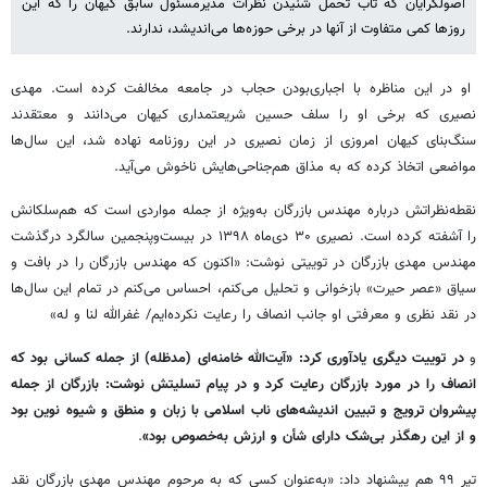
اصولگرایان که تاب تحمل شنیدن نظرات مدیرمسئول سابق کیهان را که این
روزها کمی متفاوت از آنها در برخی حوزه‌ها می‌اندیشد، ندارند.
او در این مناظره با اجباری‌بودن حجاب در جامعه مخالفت کرده است. مهدی
نصیری که برخی او را سلف حسین شریعتمداری کیهان می‌دانند و معتقدند
سنگ‌بنای کیهان امروزی از زمان نصیری در این روزنامه نهاده شد، این سال‌ها
مواضعی اتخاذ کرده که به مذاق هم‌جناحی‌هایش ناخوش می‌آید.
نقطه‌نظراتش درباره مهندس بازرگان به‌ویژه از جمله مواردی است که هم‌سلکانش
را آشفته کرده است. نصیری ۳۰ دی‌ماه ۱۳۹۸ در بیست‌وپنجمین سالگرد درگذشت
مهندس مهدی بازرگان در توییتی نوشت: «اکنون که مهندس بازرگان را در بافت و
سیاق «عصر حیرت» بازخوانی و تحلیل می‌کنم، احساس می‌کنم در تمام این سال‌ها
در نقد نظری و معرفتی او جانب انصاف را رعایت نکرده‌ایم/ غفرالله لنا و له»
و
در توییت دیگری یادآوری کرد: «آیت‌الله خامنه‌ای (مدظله) از جمله کسانی بود که
انصاف را در مورد بازرگان رعایت کرد و در پیام تسلیتش نوشت: بازرگان از جمله
پیشروان ترویج و تبیین اندیشه‌های ناب اسلامی با زبان و منطق و شیوه نوین بود
و از این رهگذر بی‌شک دارای شأن و ارزش به‌خصوص بود»
.
تیر ۹۹ هم پیشنهاد داد: «به‌عنوان کسی که به مرحوم مهندس مهدی بازرگان نقد