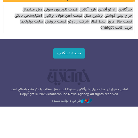
خبرآنلاین
راه نو آنلاین
بازی آنلاین
قیمت تلویزیون سونی
مبل مینیمال
جراح بینی گوشتی
پرشین هتل
قیمت آهن فولاد ایرانیان
اعتبارسنجی بانکی
قیمت طلا امروز
بلیط قطار
شرکت رادوکو
قیمت پروفیل
سایت یوتوتایمز
خرید اکانت chatgpt
نسخه دسکتاپ
تمامی حقوق این سایت برای خبرآنلاین محفوظ است. نقل مطالب با ذکر منبع بلامانع است.
Copyright © 2025 khabaronline News Agancy, All rights reserved
طراحی و تولید: نستوه