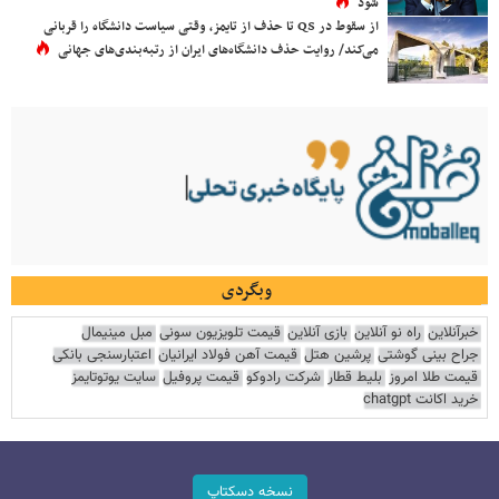
شود
از سقوط در QS تا حذف از تایمز، وقتی سیاست دانشگاه را قربانی
می‌کند/ روایت حذف دانشگاه‌های ایران از رتبه‌بندی‌های جهانی
وبگردی
خبرآنلاین
راه نو آنلاین
بازی آنلاین
قیمت تلویزیون سونی
مبل مینیمال
جراح بینی گوشتی
پرشین هتل
قیمت آهن فولاد ایرانیان
اعتبارسنجی بانکی
قیمت طلا امروز
بلیط قطار
شرکت رادوکو
قیمت پروفیل
سایت یوتوتایمز
خرید اکانت chatgpt
نسخه دسکتاپ