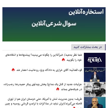
در بحث مشارکت کنید
شما نظر بدهید/ خبرآنلاین را چگونه می‌بینید؟ پیشنهادها و انتقادهای
خود را بگویید
قوه قضائیه: آقای خرازی به دادگاه ویژه روحانیت احضار شد
جزئیات جدید از قتل یک مداح/ پخش ویدئوی پیکر حمیدرضا رجب‌زاده
در شبکه‌های معاند
ظریف: بدون مدیریت تنش با آمریکا، حتی دوستان ایران هم از تهران
فاصله می‌گیرند/ایران نباید در مذاکرات با ترامپ قربانی روسیه و چین