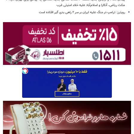
مثلث ریاض، آنکارا و اسلام‌آباد علیه خلاء امنیتی غرب
رویترز: ترامپ در جنگ علیه ایران بر سر ۲ راهی بدی گیر افتاده است