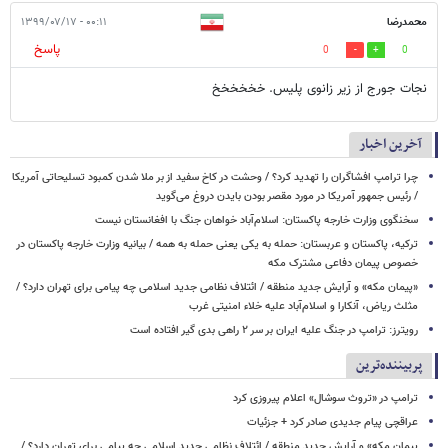
محمدرضا
۰۰:۱۱ - ۱۳۹۹/۰۷/۱۷
پاسخ
0
0
نجات جورج از زیر زانوی پلیس. خخخخخخ
آخرین اخبار
چرا ترامپ افشاگران را تهدید کرد؟ / وحشت در کاخ سفید از بر ملا شدن کمبود تسلیحاتی آمریکا
/ رئیس جمهور آمریکا در مورد مقصر بودن بایدن دروغ می‌گوید
سخنگوی وزارت خارجه پاکستان: اسلام‌آباد خواهان جنگ با افغانستان نیست
ترکیه، پاکستان و عربستان: حمله به یکی یعنی حمله به همه / بیانیه وزارت خارجه پاکستان در
خصوص پیمان دفاعی مشترک مکه
«پیمان مکه» و آرایش جدید منطقه / ائتلاف نظامی جدید اسلامی چه پیامی برای تهران دارد؟ /
مثلث ریاض، آنکارا و اسلام‌آباد علیه خلاء امنیتی غرب
رویترز: ترامپ در جنگ علیه ایران بر سر ۲ راهی بدی گیر افتاده است
پربیننده‌ترین
ترامپ در «تروث سوشال» اعلام پیروزی کرد
عراقچی پیام جدیدی صادر کرد + جزئیات
پیمان مکه» و آرایش جدید منطقه / ائتلاف نظامی جدید اسلامی چه پیامی برای تهران دارد؟ /