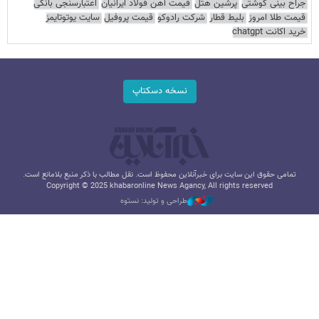
جراح بینی گوشتی
پرشین هتل
قیمت آهن فولاد ایرانیان
اعتبارسنجی بانکی
قیمت طلا امروز
بلیط قطار
شرکت رادوکو
قیمت پروفیل
سایت یوتوتایمز
خرید اکانت chatgpt
نسخه دسکتاپ
تمامی حقوق این سایت برای خبرآنلاین محفوظ است. نقل مطالب با ذکر منبع بلامانع است.
Copyright © 2025 khabaronline News Agancy, All rights reserved
طراحی و تولید: نستوه