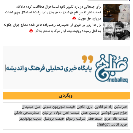
رأی جنجالی درباره تغییر نام؛ ثبت‌احوال مخالفت کرد/ دادگاه
تجدیدنظر تغییر نام «رقیه» به «رویا» را پذیرفت/ استدلال مهم قضات
درباره حق هویت
راز ۱۵ روز بی‌خبری از حمیدرضا رجب‌زاده فاش شد/ مداح جوان چگونه
به قتل رسید؟ روایت یک قرار مرگ با دختر بلاگر
وبگردی
خبرآنلاین
راه نو آنلاین
بازی آنلاین
قیمت تلویزیون سونی
مبل مینیمال
جراح بینی گوشتی
پرشین هتل
قیمت آهن فولاد ایرانیان
اعتبارسنجی بانکی
قیمت طلا امروز
بلیط قطار
شرکت رادوکو
قیمت پروفیل
سایت یوتوتایمز
خرید اکانت chatgpt