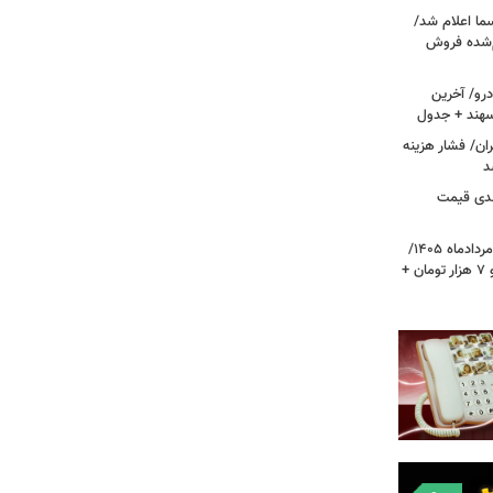
ما اعلام شد/
ام‌شده فروش
رو/ آخرین
 سهند + جدول
ا در تهران/ فشار هزینه
د
دی قیمت
قیمت دلار، یورو و سایر ارزها امروز ۱۷ مردادماه ۱۴۰۵/
دلار نزدیک به ۶ هزار تومان ریخت؛ یورو ۷ هزار تومان +