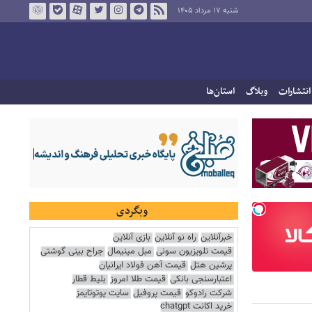
شنبه ۱۷ مرداد ۱۴۰۵
انتشارات
وبلاگ
استان‌ها
وبگردی
خبرآنلاین
راه نو آنلاین
بازی آنلاین
قیمت تلویزیون سونی
مبل مینیمال
جراح بینی گوشتی
پرشین هتل
قیمت آهن فولاد ایرانیان
اعتبارسنجی بانکی
قیمت طلا امروز
بلیط قطار
شرکت رادوکو
قیمت پروفیل
سایت یوتوتایمز
خرید اکانت chatgpt