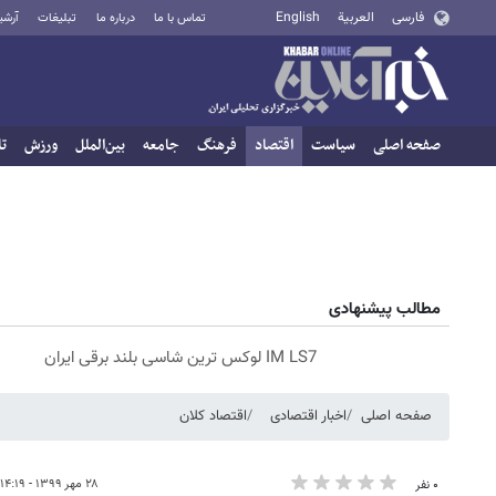
فارسی
العربية
English
تماس با ما
درباره ما
تبلیغات
آرشی
صفحه اصلی
سیاست
اقتصاد
فرهنگ
جامعه
بین‌الملل
ورزش
تا
مطالب پیشنهادی
IM LS7 لوکس ترین شاسی بلند برقی ایران
صفحه اصلی
اخبار اقتصادی
اقتصاد کلان
۲۸ مهر ۱۳۹۹ - ۱۴:۱۹
۰ نفر