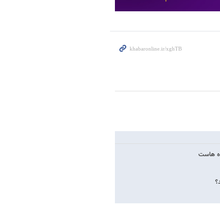
ده هاست
؟