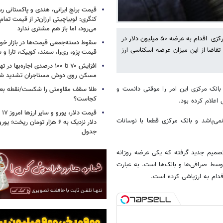
قیمت برنج ایرانی، هندی و پاکستانی رس
کنگری: لوبیاچیتی ارزان‌تر از قیمت تم
می‌رود، اما باز هم مشتری ندارد
ایسنا نوشت: حدود چهار روز است که در پی اجرای سیاست ارزی جدید، بانک مرکزی اقدام به عرضه ۵۰ میلیون دلار در
سقوط دسته‌جمعی قیمت‌ها در بازار خود
تقاضا از این میزان عرضه اسکناسی ارز
قیمت پژو، ری‌را، سمند، کوییک، تارا و
افزایش ۷۰ تا ۱۰۰ درصدی اجاره‌به
مسکن روی دوش مستاجران تشدید ش
بانک مرکزی این امر را موقتی ‌دانست و
طلا سقف مقاومتی را شکست/نقطه بع
کجاست؟
 اعلام کرده بود.
ی‌پاشد و بانک مرکزی قطعا با نوسانات
جدول
تصمیم جدید گرفته که یکی عرضه روزانه
 توسط صرافی‌ها و بانک‌ها است. به عبارت
دام به ارزپاشی کرده است.