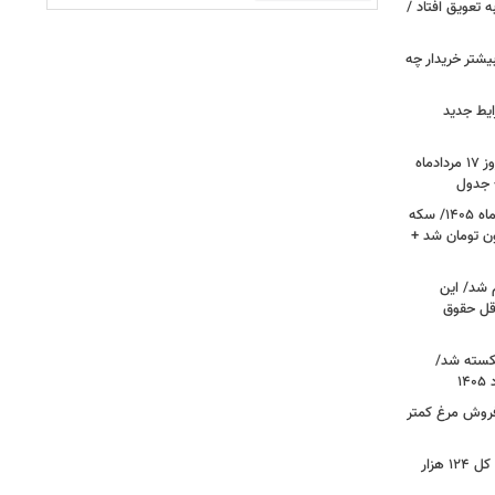
ین خانوارها به تعویق افتاد /
بیشتر خریدار چه
ایط جدید
قیمت جدید دلار، یورو و سایر ارزها امروز ۱۷ مردادماه
قیمت جدید طلا و سکه امروز ۱۷ مردادماه ۱۴۰۵/ سکه
رز عبور کرد؛ طلا ۱۹ میلیون تومان شد +
 شد/ این
قل حقوق
کسته شد/
 فروش مرغ کمتر
فتح کانال ۵.۵ میلیونی بورس/شاخص کل ۱۲۴ هزار