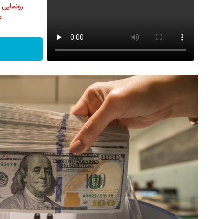
رونمایی
دن