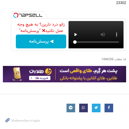
23302
زانو درد دارین؟ به هیچ وجه
عمل نکنید❌ "پرسش‌نامه"
◀ پرسش‌نامه
کد مطلب
1446256