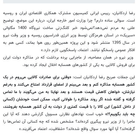
رضا اردکانیان، رییس ایرانی کمیسیون مشترک همکاری اقتصادی ایران و روسیه
است. سوالی ساده دارم؟ چرا وزارت امور خارجه ایران، درباره این موضع، توضیح
علنی به مردم نمی‌دهد؟نمی‌شود خبر کلنگ‌زنی ساخت نیروگاه 1400 مگاواتی
«سیریک» در استان هرمزگان توسط وزیر انرژی فدراسیون روسیه و وزیر وقت نیرو
در سال 1395 منتشر شود و این پروژه همین‌طور روی هوا بماند، کسی هم به
افکار عمومی پاسخگو نباشد. اعتماد، پاسخگویی لازم دارد.»
وزیر نیرو در همان مصاحبه، از ماجرایی پرده برداشت که در مذاکره دولت ایران
برای فروش کالایی به یکی از کشورهای همسایه اخلال ایجاد کرده بود.
این جملات صریح رضا اردکانیان است:
«وقتی برای صادرات کالایی می‌روم در یک
کشور همسایه مذاکره کنم و بعد می‌بینم از امضای قرارداد امتناع می‌کنند و به‌رغم
نیازشان، خواهان کاهش قیمت هستند و بعد نهایتا به من می‌گویند با ما تماس
گرفته و گفته شده اگر روند مذاکره را طولانی کنید، ممکن است خودشان (کسانی
از داخل کشور) این کالا را با قیمت کمتری از دولت به آن کشور همسایه بفروشند،
چه باید بگوییم؟!»
خوب است نهادهای نظارتی مسوول گزارشی دهند که آیا این
ماجرا را از وزیر نیرو پیگیری کرده‌اند؟ مشخص شده که چه کسانی آن تماس‌ها را
گرفته‌اند؟ آیا آنها مورد سوال واقع شده‌اند؟ «شفافیت، اعتماد می‌آفریند.»