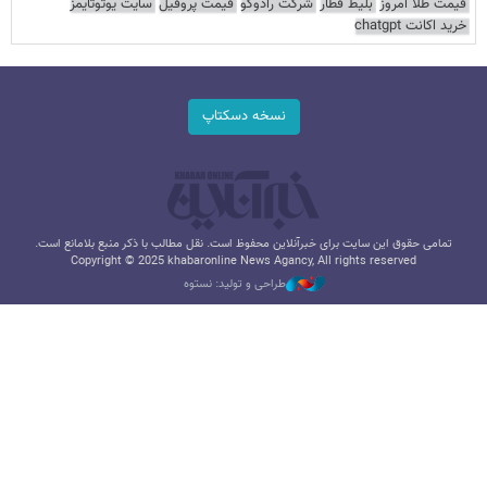
قیمت طلا امروز
بلیط قطار
شرکت رادوکو
قیمت پروفیل
سایت یوتوتایمز
خرید اکانت chatgpt
نسخه دسکتاپ
تمامی حقوق این سایت برای خبرآنلاین محفوظ است. نقل مطالب با ذکر منبع بلامانع است.
Copyright © 2025 khabaronline News Agancy, All rights reserved
طراحی و تولید: نستوه