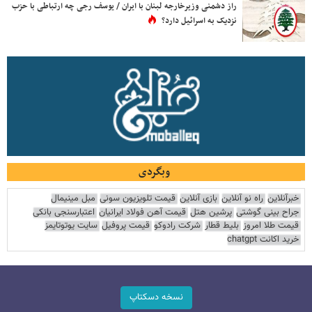
راز دشمنی وزیرخارجه لبنان با ایران / یوسف رجی چه ارتباطی با حزب
نزدیک به اسرائیل دارد؟
وبگردی
خبرآنلاین
راه نو آنلاین
بازی آنلاین
قیمت تلویزیون سونی
مبل مینیمال
جراح بینی گوشتی
پرشین هتل
قیمت آهن فولاد ایرانیان
اعتبارسنجی بانکی
قیمت طلا امروز
بلیط قطار
شرکت رادوکو
قیمت پروفیل
سایت یوتوتایمز
خرید اکانت chatgpt
نسخه دسکتاپ