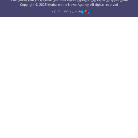
تمامی حقوق این سایت برای خبرآنلاین محفوظ است. نقل مطالب با ذکر منبع بلامانع است.
Copyright © 2025 khabaronline News Agancy, All rights reserved
طراحی و تولید: نستوه