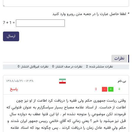
*
لطفا حاصل عبارت را در جعبه متن روبرو وارد کنید
7 + 1 =
ارسال
نظرات
نظرات منتشر شده: 2
نظرات در صف انتشار: 0
نظرات غیرقابل انتشار: 0
بی نام
۱۲:۳۸ - ۱۳۸۸/۰۵/۲۱
پاسخ
0
4
وقتی ریاست جمهوری حکم ولی فقیه را دریافت کرد اطاعت از او نیز چون
اطاعت از خداست. از استاد علامه مصباح بسيار سپاسگزارم به عنوان فتوايي كه
فرمودند لكن موضوعي را متوجه نشده ام . ايا اين فتوا عطف به دوازده سال
قبل نيز ميشود يا خير ؟ يعني زماني كه آقاي خاتمي رييس جمهور ايران شدند و
حكم ولي فقيه عادل زمان را دريافت كردند . پس چگونه بود كه استاد علامه