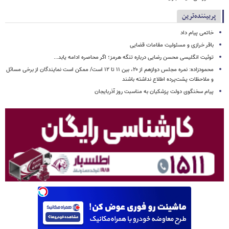
پربیننده‌ترین
خاتمی پیام داد
باقر خرازی و مسئولیت مقامات قضایی
توئیت انگلیسی محسن رضایی درباره تنگه هرمز؛ اگر محاصره ادامه یابد...
محمودزاده: نمره مجلس دوازهم از ۲۰، بین ۱۱ تا ۱۲ است/ ممکن است نمایندگان از برخی مسائل
و ملاحظات پشت‌پرده اطلاع نداشته باشند
پیام سخنگوی دولت پزشکیان به مناسبت روز آذربایجان