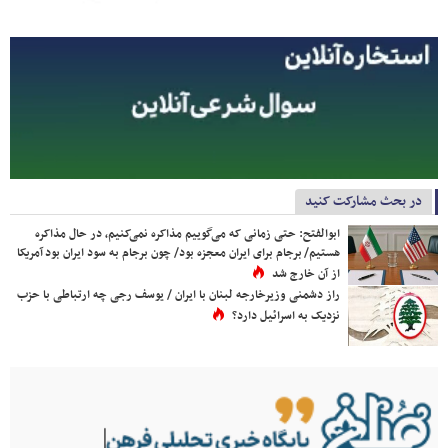
در بحث مشارکت کنید
ابوالفتح: حتی زمانی که می‌گوییم مذاکره نمی‌کنیم، در حال مذاکره
هستیم/ برجام برای ایران معجزه بود/ چون برجام به سود ایران بود آمریکا
از آن خارج شد
راز دشمنی وزیرخارجه لبنان با ایران / یوسف رجی چه ارتباطی با حزب
نزدیک به اسرائیل دارد؟