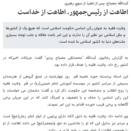
آیت‌الله مصباح: پس از تنفيذ از سوي رهبری
اطاعت از رئیس‌جمهور، اطاعت از خداست
ولایت فقیه به عنوان رکن اساسی حکومت اسلامی است که هیچ یک از کشورها
و ملل اسلامی نیز نظیر آن را ندارند و این امر باعث علاقه و جلب توجه بسیاری
ملت‌های دنیا به کشور اسلامی ما شده است.
به گزارش رجانیوز، آیت‌الله "محمدتقی مصباح یزدی" گفت: جریانات اخیرکه در
کشور رخ داد، ولایت فقیه را هدف قرار داده بود.
این استاد برجسته حوزه علمیه قم روز چهارشنبه در جمع گروهی از هنرمندان
بسیجی از سراسر کشور در موسسه آموزشی امام خمینی(ره) در قم ولایت فقیه
را روح انقلاب و مشخصه این حکومت ذکر کرد و گفت: دشمنان می خواستند یا
این رکن اساسی را حذف و یا تضعیف و کمرنگ کنند که در این جریان برخی
آگاهانه و برخی فریب خورده اقدام به این امر نمودند.
وی ادامه داد: ولایت فقیه به دلیل آنکه دارای پرتویی از انوار امام زمان(عج) است
و مردم نیز بدلیل این که او را جانشین به حق ولیعصر(عج) می دانند اطاعت از او
را همچون اطاعت از امام عصر بر خود لازم می دانند.