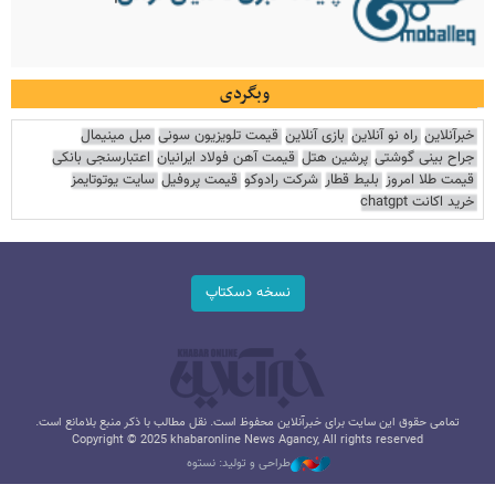
وبگردی
خبرآنلاین
راه نو آنلاین
بازی آنلاین
قیمت تلویزیون سونی
مبل مینیمال
جراح بینی گوشتی
پرشین هتل
قیمت آهن فولاد ایرانیان
اعتبارسنجی بانکی
قیمت طلا امروز
بلیط قطار
شرکت رادوکو
قیمت پروفیل
سایت یوتوتایمز
خرید اکانت chatgpt
نسخه دسکتاپ
تمامی حقوق این سایت برای خبرآنلاین محفوظ است. نقل مطالب با ذکر منبع بلامانع است.
Copyright © 2025 khabaronline News Agancy, All rights reserved
طراحی و تولید: نستوه