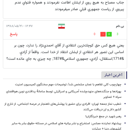
جناب مصباح به هيچ روي از ايشان اطاعت نفرمودند و همواره فتواي عدم
پيروي از رياست جمهوري قبلي صادر ميفرمودند
بی نام
۱۲:۴۷ - ۱۳۸۸/۰۵/۲۱
پاسخ
0
3
يعني هيچ كس حق كوچك‌ترين انتقادي از آقاي احمدي‌نژاد را ندارد، چون بر
اساس اين تصور هر انتقادي از ايشان انتقاد از خدا است. واقعاً از آزاديِ
&#171;استقلال، آزادي، جمهوري اسلامي&#187; چه چيزي به جاي مانده است؟
آخرین اخبار
چهارچوب کلی تفاهم با عمان مشخص شد/ توضیحات مهم سخنگوی کمیسیون امنیت
پهپادها و جنگنده‌های منهدم‌شده آمریکایی و اسرائیلی توسط سامانۀ پدافندی نوین هوافضای
سپاه + تصاویر
خطیب نماز جمعه تهران: افرادی برای حضور با پوشش‌های ناهنجار در عرصه اجتماعی، از خارج از
کشور دلار و ارز دریافت می‌کنند
رهبر شهید در جمع خبرنگاران!
پیشنهاد نماینده مجلس: استخراج و نشر بیانیه های اسلامی در مسئله حقوق بشر به سایر
کشورهای دنیا + جزئیات