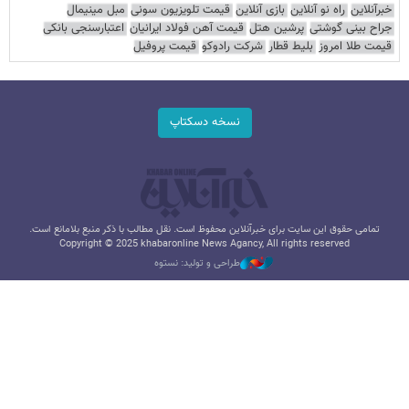
خبرآنلاین
راه نو آنلاین
بازی آنلاین
قیمت تلویزیون سونی
مبل مینیمال
جراح بینی گوشتی
پرشین هتل
قیمت آهن فولاد ایرانیان
اعتبارسنجی بانکی
قیمت طلا امروز
بلیط قطار
شرکت رادوکو
قیمت پروفیل
نسخه دسکتاپ
تمامی حقوق این سایت برای خبرآنلاین محفوظ است. نقل مطالب با ذکر منبع بلامانع است.
Copyright © 2025 khabaronline News Agancy, All rights reserved
طراحی و تولید: نستوه