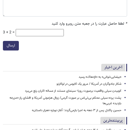
*
لطفا حاصل عبارت را در جعبه متن روبرو وارد کنید
3 + 2 =
ارسال
آخرین اخبار
«بیضایی‌خوانی» به «اژدهاک» رسید
شکار جادوگران در آمریکا / مرور یک کابوس در لوکارنو
کوبیدن سیلی واقعیت برصورت رویا؛ سینمای مستند از مساله اکران رنج می‌برد
پشت پرده سیلی محکم بی‌تی‌اس بر صورت گرمی/ زوال هژمونی آمریکا و افشای راز «مزرعه
بازدید» غربی‌ها
حسین پاکدل پس از ۳ دهه به اجرا بازمی‌گردد؛ آغاز دوباره «هزار داستان»
پربیننده‌ترین