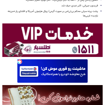
حسین پاکدل پس از ۳ دهه به اجرا بازمی‌گردد؛ آغاز دوباره «هزار داستان»
فریدون جیرانی: اکبر عبدی حیف شد
پشت پرده سیلی محکم بی‌تی‌اس بر صورت گرمی/ زوال هژمونی آمریکا و افشای راز «مزرعه
بازدید» غربی‌ها