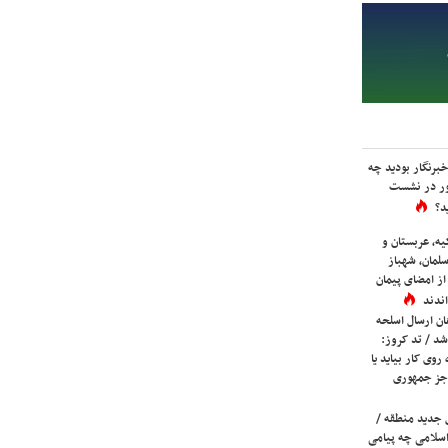
برنگار بودید چه
ور در نشست
د؟
یه، عربستان و
لمان، شهباز
ز امضای پیمان
ندند
ان ارسال اسلحه
شد / تد کروز:
روی کار بیاید یا
جز جمهوری
 جدید منطقه /
اسلامی چه پیامی