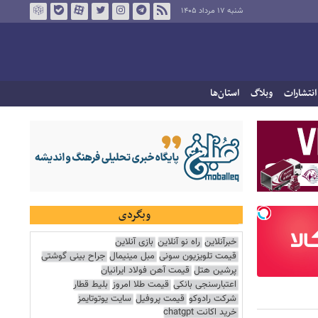
شنبه ۱۷ مرداد ۱۴۰۵
انتشارات
وبلاگ
استان‌ها
وبگردی
خبرآنلاین
راه نو آنلاین
بازی آنلاین
قیمت تلویزیون سونی
مبل مینیمال
جراح بینی گوشتی
پرشین هتل
قیمت آهن فولاد ایرانیان
اعتبارسنجی بانکی
قیمت طلا امروز
بلیط قطار
شرکت رادوکو
قیمت پروفیل
سایت یوتوتایمز
خرید اکانت chatgpt