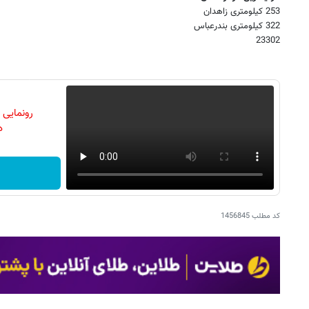
253 کیلومتری زاهدان
322 کیلومتری بندرعباس
23302
رونمایی
دن
کد مطلب
1456845