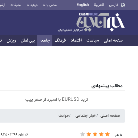
فارسی
العربية
English
تماس با ما
درباره ما
تبلیغات
آرشی
صفحه اصلی
سیاست
اقتصاد
فرهنگ
جامعه
بین‌الملل
ورزش
تا
مطالب پیشنهادی
ترید EURUSD با اسپرد از صفر پیپ
صفحه اصلی
اخبار اجتماعی
حوادث
۲۸ آبان ۱۳۹۹ - ۰۶:۳۵
۵ نفر