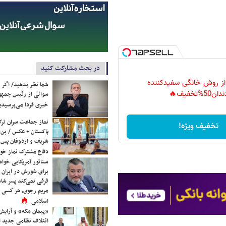
در بحث مشارکت کنید
 از روش خانگی سفیدکننده
شما نظر بدهید/ اگر خ
دان50%تخفیف🔥
سوالی از رئیس جمه
خبری فردا می‌پرسیدی
نماز جماعت سران ترک
تخفیف ویژه!
پاکستان + عکس / بن‌س
شریف و اردوغان پس ا
دفاع مشترک نماز خوا
سناتور آمریکایی خواه
برای شورش در ایران 
فرقی نمی‌کند پسر شاه 
مریم رجوی، هر کسی 
اسلامی
«پیمان مکه» و آرایش
ائتلاف نظامی جدید 