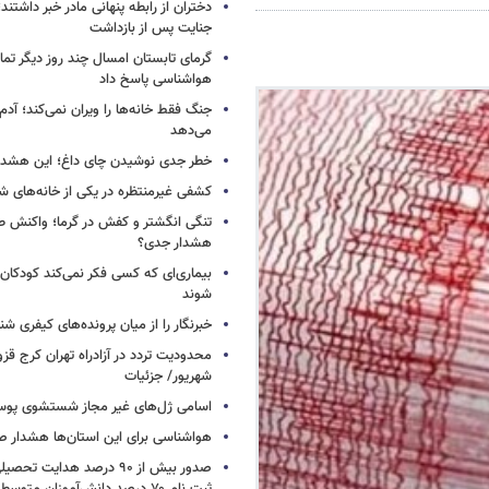
دختران از رابطه پنهانی مادر خبر داشتند؛
جنایت پس از بازداشت
گرمای تابستان امسال چند روز دیگر تما
هواشناسی پاسخ داد
جنگ فقط خانه‌ها را ویران نمی‌کند؛ آدم‌
می‌دهد
خطر جدی نوشیدن چای داغ؛ این هشدار 
کشفی غیرمنتظره در یکی از خانه‌های ش
تنگی انگشتر و کفش در گرما؛ واکنش ط
هشدار جدی؟
بیماری‌ای که کسی فکر نمی‌کند کودکان ب
شوند
خبرنگار را از میان پرونده‌های کیفری شن
شهریور/ جزئیات
اسامی ژل‌های غیر مجاز شستشوی پو
هواشناسی برای این استان‌ها هشدار صا
صدور بیش از ۹۰ درصد هدایت 