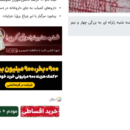
ثبت نام ۷۰ درصد دانش‌آموزان متوسطه اول
داروهای کمیاب به جای داروخانه در دس
برخورد مرگبار با تیر چراغ برق/ جزئیات
ک، دانشگاه تهران ساعت 2:11 بامداد امروز سه شنبه زلزله ای به بزرگی چهار و نیم