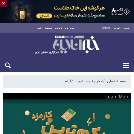
×
فارسی
العربية
English
تماس با ما
درباره ما
تبلیغات
آرشیو
یکشنبه ۱۸ مرداد ۱۴۰۵
صفحه اصلی
اخبار چندرسانه‌ای
فیلم