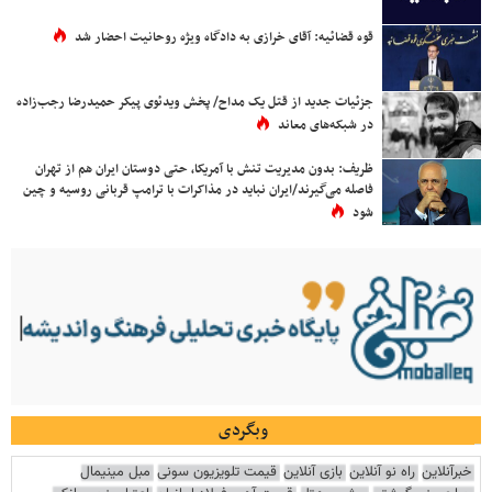
قوه قضائیه: آقای خرازی به دادگاه ویژه روحانیت احضار شد
جزئیات جدید از قتل یک مداح/ پخش ویدئوی پیکر حمیدرضا رجب‌زاده
در شبکه‌های معاند
ظریف: بدون مدیریت تنش با آمریکا، حتی دوستان ایران هم از تهران
فاصله می‌گیرند/ایران نباید در مذاکرات با ترامپ قربانی روسیه و چین
شود
وبگردی
خبرآنلاین
راه نو آنلاین
بازی آنلاین
قیمت تلویزیون سونی
مبل مینیمال