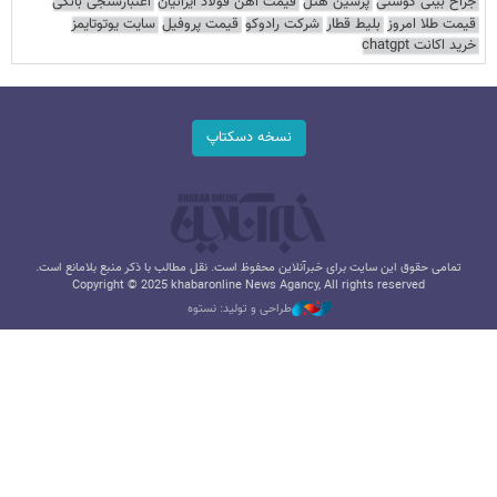
جراح بینی گوشتی
پرشین هتل
قیمت آهن فولاد ایرانیان
اعتبارسنجی بانکی
قیمت طلا امروز
بلیط قطار
شرکت رادوکو
قیمت پروفیل
سایت یوتوتایمز
خرید اکانت chatgpt
نسخه دسکتاپ
تمامی حقوق این سایت برای خبرآنلاین محفوظ است. نقل مطالب با ذکر منبع بلامانع است.
Copyright © 2025 khabaronline News Agancy, All rights reserved
طراحی و تولید: نستوه