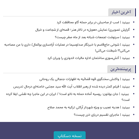
آخرین اخبار
ببینید | اسب از صاحبش در برابر حمله گاو محافظت کرد
گزارش تصویری/ نمایش «هچل» در تالار هنر؛ قصه‌ای از شجاعت و خیال
ببینید | سرنوشت تجمعات شبانه بعد از ماه صفر چیست؟
ببینید | شوخی حاج‌قاسم با خبرنگار صداوسیما در عملیات آزادسازی بوکمال/ داری با من مصاحبه‌
می‌کنی؟! شیطنت می‌کنی!
ببینید | آتش‌سوزی ساختمان اداره مالیات اندونزی را ویران کرد
پربیننده‌ترین
ببینید | واکنش سخنگوی قوه قضائیه به اظهارات جنجالی یک روحانی
ببینید | فیلم کمتر دیده شده از رهبر انقلاب آیت الله سید مجتبی خامنه‌ای درحال تدریس
‏ ببینید | جان بولتون: روسیه آماده حمله به ناتو است! / ایران در این ماجرا چه نقشی ایفا کرده
است؟
ببینید | هدیه عجیب و ویژه شهردار آرکلی ترکیه به محمد صلاح
ببینید | ماجرای تقسیم دریای خزر چیست؟
نسخه دسکتاپ