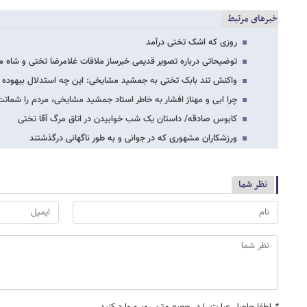
خبرهای مرتبط
روزی که اشک تختی درآمد
توضیحاتی درباره تصویر قدیمی خبرساز ملاقات غلامرضا تختی و شاه 
واکنش تند بابک تختی به جمشید مشایخی: این چه استدلال بیهوده ا
چرا ابی و مهناز افشار به خاطر استاد جمشید مشایخی، مردم را شماتت
کابوس صادقه/ داستان یک شب خوابیدن در اتاق مرگ آقا تختی
ورزشکاران مشهوری که در جوانی و به طور ناگهانی درگذشتند
نظر شما
*
لطفا حاصل عبارت را در جعبه متن روبرو وارد کنید