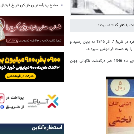
صلاح پردرآمدترین بازیکن تاریخ فوتبال
 را کنار گذاشته بودند.
؛ شایعات اختلاف بین قهرمانان کشتی ایران، بالاخره در تاریخ 7 آذر 1346 به پایان رسید و
 را به دست فراموشی سپردند.
نکته تلخ ماجرا اما این جاست که 40 روز بعد از خبر این آشتی کنان، در 17 دی ماه 1346 خبر درگذشت ناگهانی جهان