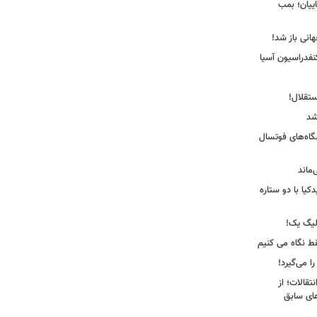
ییان؛ بمب
انی باز شد!
فدراسیون آسیا
ستقلال!
شد
شگاه‌های فوتسال
‌ماند
یا با دو ستاره
لیگ یک!
فقط نگاه می کنیم
ا می‌گیرد!
نتقالات؛ از
های سابق