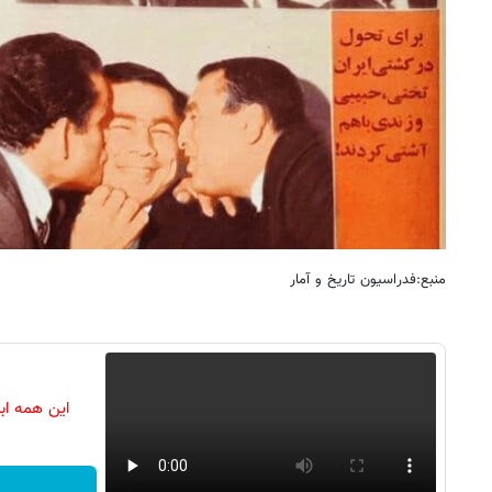
منبع:فدراسیون تاریخ و آمار
این همه اب