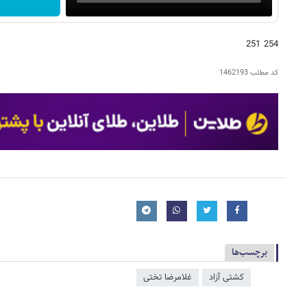
254 251
کد مطلب
1462193
برچسب‌ها
کشتی آزاد
غلامرضا تختی