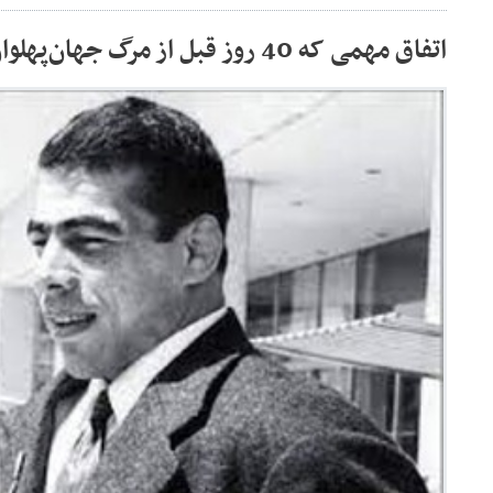
اتفاق مهمی که 40 روز قبل از مرگ جهان‌پهلوان تختی رخ داد/عکس