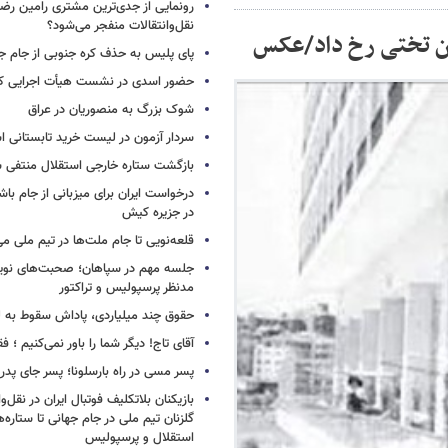
رونمایی از جدی‌ترین مشتری رامین رضا
نقل‌وانتقالات منفجر می‌شود؟
پای پلیس به حذف کره جنوبی از جام جه
حضور اسدی در نشست هیأت اجرایی کن
شوک بزرگ به منصوریان در عراق
سردار آزمون در لیست خرید تابستانی ا
بازگشت ستاره خارجی استقلال منتفی 
درخواست ایران برای میزبانی از جام با
در جزیره کیش
قلعه‌نویی تا جام ملت‌ها در تیم ملی می
جلسه مهم در سپاهان؛ صحبت‌های نویدک
مدنظر پرسپولیس و تراکتور
حقوق چند میلیاردی، پاداش سقوط به 
آقای تاج! دیگر شما را باور نمی‌کنیم ؛ 
پسر مسی در راه بارسلونا؛ پسر جای پدر ر
بازیکنان بلاتکلیف فوتبال ایران در نقل‌وا
گلزنان تیم ملی در جام جهانی تا ستاره‌
استقلال و پرسپولیس