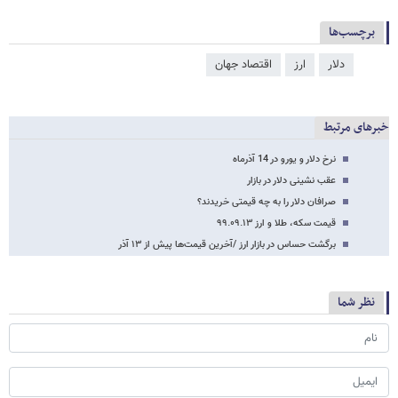
برچسب‌ها
دلار
ارز
اقتصاد جهان
خبرهای مرتبط
نرخ دلار و یورو در 14 آذرماه
عقب نشینی دلار در بازار
صرافان دلار را به چه قیمتی خریدند؟
قیمت سکه، طلا و ارز ۹۹.۰۹.۱۳
برگشت حساس در بازار ارز /آخرین قیمت‌ها پیش از ١٣ آذر
نظر شما