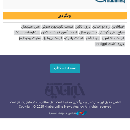
وبگردی
خبرآنلاین
راه نو آنلاین
بازی آنلاین
قیمت تلویزیون سونی
مبل مینیمال
جراح بینی گوشتی
پرشین هتل
قیمت آهن فولاد ایرانیان
اعتبارسنجی بانکی
قیمت طلا امروز
بلیط قطار
شرکت رادوکو
قیمت پروفیل
سایت یوتوتایمز
خرید اکانت chatgpt
نسخه دسکتاپ
تمامی حقوق این سایت برای خبرآنلاین محفوظ است. نقل مطالب با ذکر منبع بلامانع است.
Copyright © 2025 khabaronline News Agancy, All rights reserved
طراحی و تولید: نستوه