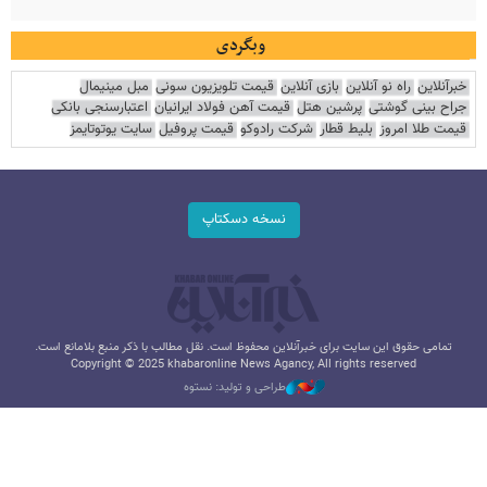
وبگردی
خبرآنلاین
راه نو آنلاین
بازی آنلاین
قیمت تلویزیون سونی
مبل مینیمال
جراح بینی گوشتی
پرشین هتل
قیمت آهن فولاد ایرانیان
اعتبارسنجی بانکی
قیمت طلا امروز
بلیط قطار
شرکت رادوکو
قیمت پروفیل
سایت یوتوتایمز
نسخه دسکتاپ
تمامی حقوق این سایت برای خبرآنلاین محفوظ است. نقل مطالب با ذکر منبع بلامانع است.
Copyright © 2025 khabaronline News Agancy, All rights reserved
طراحی و تولید: نستوه