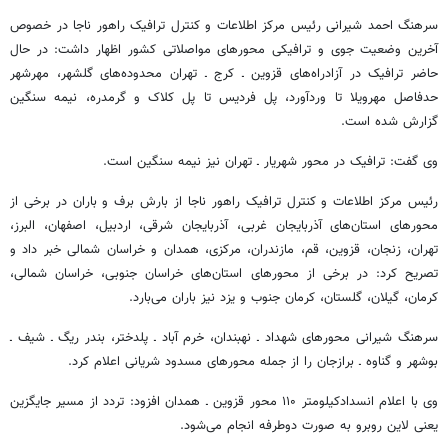
سرهنگ احمد شیرانی رئیس مرکز اطلاعات و کنترل ترافیک راهور ناجا در خصوص
آخرین وضعیت جوی و ترافیکی محورهای مواصلاتی کشور اظهار داشت: در حال
حاضر ترافیک در آزادراه‌های قزوین ـ کرج ـ تهران محدوده‌های گلشهر، مهرشهر
حدفاصل مهرویلا تا وردآورد، پل فردیس تا پل کلاک و گرمدره، نیمه سنگین
گزارش شده است.
وی گفت: ترافیک در محور شهریار ـ تهران نیز نیمه سنگین است.
رئیس مرکز اطلاعات و کنترل ترافیک راهور ناجا از بارش برف و باران در برخی از
محورهای استان‌های آذربایجان غربی، آذربایجان شرقی، اردبیل، اصفهان، البرز،
تهران، زنجان، قزوین، قم، مازندران، مرکزی، همدان و خراسان شمالی خبر داد و
تصریح کرد: در برخی از محورهای استان‌های خراسان جنوبی، خراسان شمالی،
کرمان، گیلان، گلستان، کرمان جنوب و یزد نیز باران می‌بارد.
سرهنگ شیرانی محورهای شهداد ـ نهبندان، خرم آباد ـ پلدختر، بندر ریگ ـ شیف ـ
بوشهر و گناوه ـ برازجان را از جمله محورهای مسدود شریانی اعلام کرد.
وی با اعلام انسدادکیلومتر ۱۱۰ محور قزوین ـ همدان افزود: تردد از مسیر جایگزین
یعنی لاین روبرو به صورت دوطرفه انجام می‌شود.