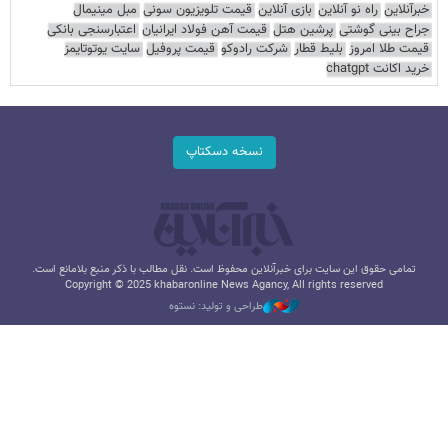
خبرآنلاین
راه نو آنلاین
بازی آنلاین
قیمت تلویزیون سونی
مبل مینیمال
جراح بینی گوشتی
پرشین هتل
قیمت آهن فولاد ایرانیان
اعتبارسنجی بانکی
قیمت طلا امروز
بلیط قطار
شرکت رادوکو
قیمت پروفیل
سایت یوتوتایمز
خرید اکانت chatgpt
نسخه دسکتاپ
تمامی حقوق این سایت برای خبرآنلاین محفوظ است. نقل مطالب با ذکر منبع بلامانع است.
Copyright © 2025 khabaronline News Agancy, All rights reserved
طراحی و تولید: نستوه