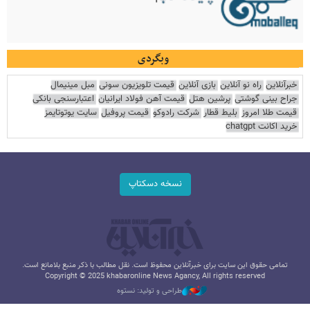
وبگردی
خبرآنلاین
راه نو آنلاین
بازی آنلاین
قیمت تلویزیون سونی
مبل مینیمال
جراح بینی گوشتی
پرشین هتل
قیمت آهن فولاد ایرانیان
اعتبارسنجی بانکی
قیمت طلا امروز
بلیط قطار
شرکت رادوکو
قیمت پروفیل
سایت یوتوتایمز
خرید اکانت chatgpt
نسخه دسکتاپ
تمامی حقوق این سایت برای خبرآنلاین محفوظ است. نقل مطالب با ذکر منبع بلامانع است.
Copyright © 2025 khabaronline News Agancy, All rights reserved
طراحی و تولید: نستوه