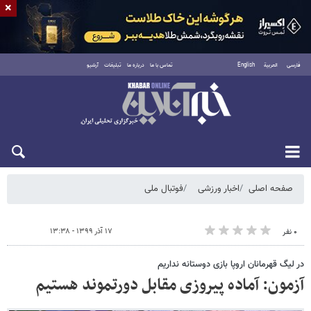
×
فارسی
العربية
English
تماس با ما
درباره ما
تبلیغات
آرشیو
شنبه ۱۷ مرداد ۱۴۰۵
صفحه اصلی
اخبار ورزشی
فوتبال ملی
۱۷ آذر ۱۳۹۹ - ۱۳:۳۸
۰ نفر
در لیگ قهرمانان اروپا بازی دوستانه نداریم
آزمون: آماده پیروزی مقابل دورتموند هستیم