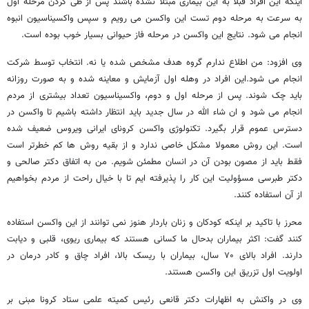
اینکه این افراد قبلا به این بیماری مبتلا نشده باشند پس از طی کردن مرحله اول
به سرعت به مرحله دوم تست این واکسن می رویم و سپس واکسیناسیون انبوه
انجام می شود. نتایج این واکسن در مرحله فاز حیوانی بسیار خوب بوده است.
وی افزود: من اطلاع ندارم گروه هدف مشخص شده یا نه. انتخاب توسط شرکت
انجام می شود.این افراد در وهله اول آزمایش و معاینه شده و به صورت روزانه
باید چک شوند. پس از مرحله اول و دوم، واکسیناسیون تعداد بیشتری از مردم
انجام می شود و ان شاء الله در سال جدید باید انتظار داشته باشیم تا واکسن در
دسترس عموم قرار بگیرد. تکنولوژی واکسن کرونای ایرانی ویروس ضعیف شده
است. این روش معمولا مشکل خاصی ندارد و از بقیه روش ها کم خطرتر است
فقط باید از مصون بودن آن در انسان مطمئن شویم. من به اتفاق دکتر صالحی و
دکتر طبرسی مسؤولیت این کار را پذیرفته ایم تا با خیال راحت از مردم بخواهیم
از آن استفاده کنند.
محرز با تاکید بر اینکه کودکان و زنان باردار هنوز نمی توانند از این واکسن استفاده
کنند گفت: اکثر بیماران بدحال ما کسانی هستند که بیماری ریوی، قلبی و دیابت
دارند. افراد بالای ۷۰ سال، بیماران با ریسک بالا، افراد چاق و کادر درمان در
اولویت اول تزریق این واکسن هستند.
وی در واکنش به اظهارات دکتر قانعی رئیس کمیته علمی ستاد کرونا مبنی بر