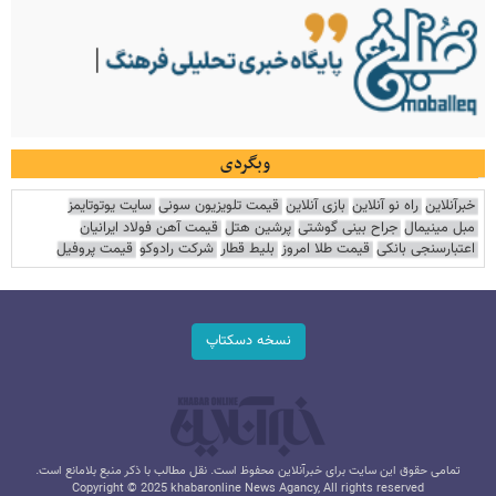
وبگردی
خبرآنلاین
راه نو آنلاین
بازی آنلاین
قیمت تلویزیون سونی
سایت یوتوتایمز
مبل مینیمال
جراح بینی گوشتی
پرشین هتل
قیمت آهن فولاد ایرانیان
اعتبارسنجی بانکی
قیمت طلا امروز
بلیط قطار
شرکت رادوکو
قیمت پروفیل
نسخه دسکتاپ
تمامی حقوق این سایت برای خبرآنلاین محفوظ است. نقل مطالب با ذکر منبع بلامانع است.
Copyright © 2025 khabaronline News Agancy, All rights reserved