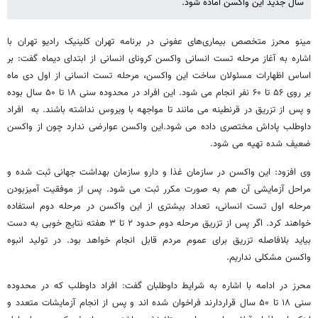
سال جدید این واکسن آماده شود.
مینو محرز متخصص بیماری‌های عفونی در برنامه تهران کلینیک رادیو تهران با
اشاره به آغاز مرحله تست انسانی واکسن کرونای انسانی از ابتدای دیماه گفت: بر
اساس اظهارات مسئولان ساخت این واکسن، مرحله تست انسانی از اول دی ماه
بر روی ۵۶ تا ۶۰ نفر انجام می شود. این افراد در محدوده سنی ۱۸ تا ۵۰ سال بوده
و پس از تزریق در قرنطینه می مانند تا مواجهه با ویروس نداشته باشند. به افراد
داوطلب پاداش مختصری داده می شود.این واکسن عوارضی ندارد چون از واکسن
ضعیف شده تهیه می شود.
وی افزود: این واکسن در سازمان غذا و دارو سازمان بهداشت جهانی ثبت شده و
مراحل آزمایشی آن هم به صورت مکرر ثبت می شود. پس از موفقیت آمیزبودن
مرحله اول تست انسانی، تعداد بیشتری از این واکسن در مرحله دوم استفاده
خواهند کرد. اگر پس از تزریق مرحله دوم حدود ۲ تا ۳ هفته نتایج خوبی به دست
بیاید بلافاصله تزریق برای عموم مردم قابل انجام خواهد بود. در تولید انبوه
واکسن مشکلی نداریم.
محرز در ادامه با اشاره به شرایط داوطلبان گفت: افراد داوطلب که در محدوده
سنی ۱۸ تا ۵۰ سال قراردارند فراخوان شده اند و پس از انجام آزمایشات متعدد و