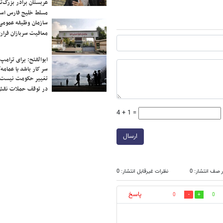
عربستان برادر بزرگ‌
مسلط خلیج فارس ا
سازمان وظیفه عمومی 
معافیت سربازان فراری
ابوالفتح: برای ترامپ
سر کار باشد یا عمامه/
تغییر حکومت نیست/ 
در توقف حملات نقش
4 + 1 =
ارسال
 صف انتشار: 0
نظرات غیرقابل انتشار: 0
پاسخ
0
0