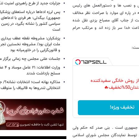
جزئیات جدید از طرح راهبردی امنیت تن
عزل و نصب ها و دستورالعمل های رئیس
پس لرزه ادعاها درباره استعفای پزشکیا
در پاره ای موارد با صراحت نظر مخالف
جمهوری/ بیگدلی: هر فردی با ادعاهای 
احت از جناب آقای مصباح یزدی نقل شده
سیاسی کشور را نشانه بگیرد، در زمین 
اعت خدا سر باز زده اند و مرتکب حرام
است
پزشکیان: مشروطه نقطه عطف بیداری و
ملت ایران بود/ مشروطه نخستین تجربه 
است:
و قانون‌گرایی را در خاورمیانه بود
جلسات علنی مجلس چه زمانی برگزار م
وزارت اطلا
مسلح بازداشت شدند
 از روش خانگی سفیدکننده
مذاکره بهانه است؛ انتخابات نشانه؟/
دان50%تخفیف🔥
انتخاباتی تندروها به قالیباف را متوقف 
تخفیف ویژه!
 جمهوری است . بنی صدر که حکم ولی
ود توسط نمایندگان مجلس شورای اسلامی