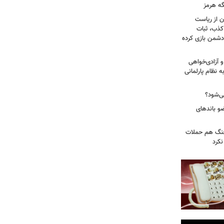
گه هرمز
ن از ریاست
کذب، ثبات
دشمن بازی کرده
 آزادی‌خواهی
نظام پارلمانی
ی‌شود؟
عات: ۲۱ عامل موساد و ۴ عضو باندهای
 جنگ هم حملات
نکرد