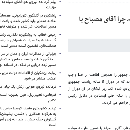
پیام فرمانده نیروی هوافضای سپاه به
جزئیات
پزشکیان در گفتگوی تلویزیونی: همسایگا
چرا آقای مصباح با
ندادند عده‌ای وارد کشور شده و باعث
مسیر اصلاحات آغاز شده و متوقف نخو
ربیعی خطاب به پزشکیان: نگذارید رشته
گسسته شود/ سیاست همراهی با رهبری
صداقت‌تان، تضمین کننده مسیر است
جزئیاتی از مذاکرات ایران و عمان بر سر 
سخنگوی هیات رئیسه مجلس: بیانیه‌ا
مسیر تردد دریایی در تنگه، در آستانه 
روایت پزشکیان از اقدامات دولت برای
س جمهور را همچون اطاعت از خدا واجب
امشب منتشر می‌شود
بدانیم قبل از هر چیز باید این واقعیت را خود جناب آقای مصباح یزدی بپذیرند که در دوران 8 ساله ریاست جمهوری
فرمانده نیروی هوایی ارتش یک پیام صا
ی شده اند. زیرا ایشان در آن دوران از
ضرغامی: تغییر ریل، عین بصیرت اس
 را بلکه حتی ایستادن در مقابل رئیس
نکنیم
ر فراهم می کردند.
تهدید کشورهای منطقه توسط حاجی بابا
به هرگونه همکاری با دشمن، پشیمان‌کن
گسترش جنگ بیش از همه به زیان آمریک
است
جناب آقای مصباح با همین عارضه مواجه