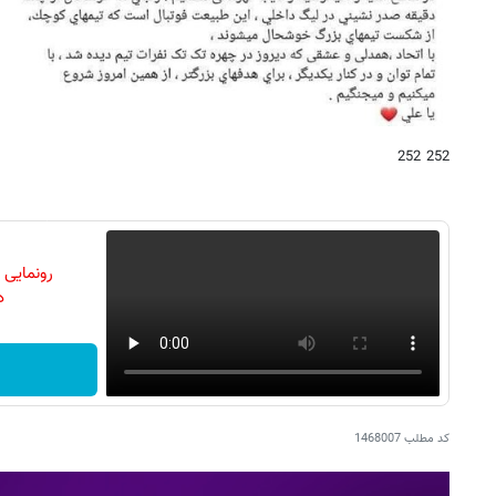
252 252
رونمایی
دن
کد مطلب
1468007