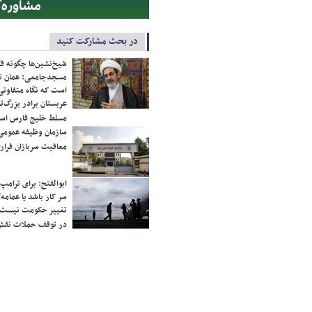
در بحث مشارکت کنید
شیخ‌نشین‌ها چگونه فک
مسجدجامعی: عمان تن
است که نگاه متفاوتی 
عربستان برادر بزرگ‌
مسلط خلیج فارس ا
سازمان وظیفه عمومی 
معافیت سربازان فراری
ابوالفتح: برای ترامپ
سر کار باشد یا عمامه/
تغییر حکومت نیست/ 
در توقف حملات نقش