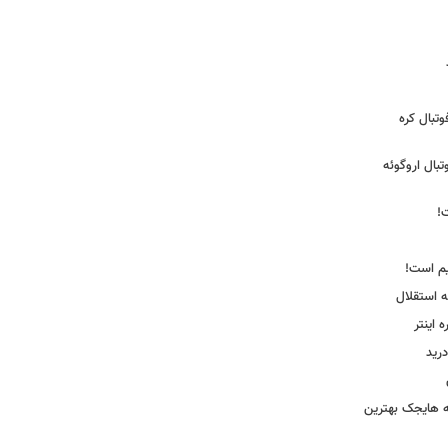
تبال کره
ی فوتبال اروگوئه
!
یم است!
ه استقلال
اینتر
درید
نه هایجک بهترین