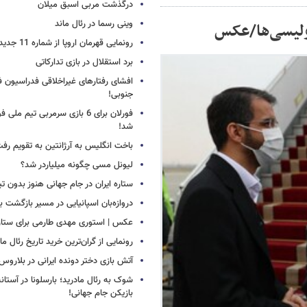
درگذشت مربی اسبق میلان
وینی رسما در رئال ماند
پولیسی‌ها/عکس
رونمایی قهرمان اروپا از شماره 11 جدید
برد استقلال در بازی تدارکاتی
افشای رفتارهای غیراخلاقی فدراسیون فو
جنوبی!
فورلان برای 6 بازی سرمربی تیم مل
شد!
باخت انگلیس به آرژانتین به تقویم رفت
لیونل مسی چگونه میلیاردر شد؟
ستاره ایران در جام جهانی هنوز بدون ت
دروازه‌بان اسپانیایی در مسیر بازگشت ب
عکس | استوری مهدی طارمی برای ستاره 
رونمایی از گران‌ترین خرید تاریخ رئال ما
آتش بازی دختر دونده ایرانی در بلاروس
شوک به رئال مادرید؛ بارسلونا در آستا
بازیکن جام جهانی!