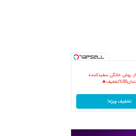
 از روش خانگی سفیدکننده
دان50%تخفیف🔥
تخفیف ویژه!