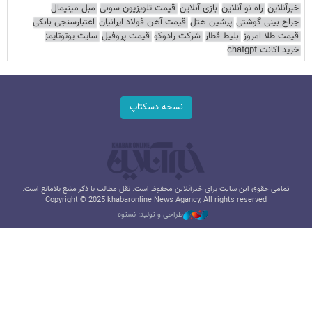
خبرآنلاین
راه نو آنلاین
بازی آنلاین
قیمت تلویزیون سونی
مبل مینیمال
جراح بینی گوشتی
پرشین هتل
قیمت آهن فولاد ایرانیان
اعتبارسنجی بانکی
قیمت طلا امروز
بلیط قطار
شرکت رادوکو
قیمت پروفیل
سایت یوتوتایمز
خرید اکانت chatgpt
نسخه دسکتاپ
تمامی حقوق این سایت برای خبرآنلاین محفوظ است. نقل مطالب با ذکر منبع بلامانع است.
Copyright © 2025 khabaronline News Agancy, All rights reserved
طراحی و تولید: نستوه