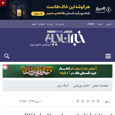
×
فارسی
العربية
English
تماس با ما
درباره ما
تبلیغات
آرشیو
یکشنبه ۱۸ مرداد ۱۴۰۵
صفحه اصلی
اخبار ورزشی
لیگ برتر
۱ دی ۱۳۹۹ - ۱۳:۵۲
۰ نفر