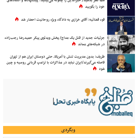
شما نظر بدهید/ خبرآنلاین را چگونه می‌بینید؟ پیشنهادها و انتقادهای
خود را بگویید
قوه قضائیه: آقای خرازی به دادگاه ویژه روحانیت احضار شد
جزئیات جدید از قتل یک مداح/ پخش ویدئوی پیکر حمیدرضا رجب‌زاده
در شبکه‌های معاند
ظریف: بدون مدیریت تنش با آمریکا، حتی دوستان ایران هم از تهران
فاصله می‌گیرند/ایران نباید در مذاکرات با ترامپ قربانی روسیه و چین
شود
وبگردی