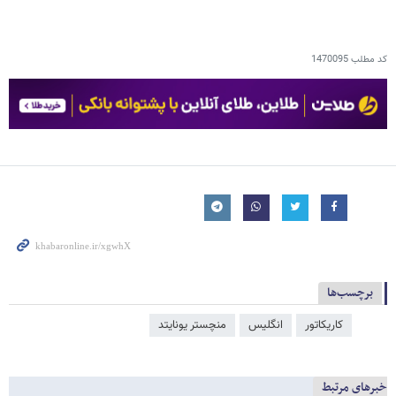
کد مطلب
1470095
برچسب‌ها
کاریکاتور
انگلیس
منچستر یونایتد
خبرهای مرتبط