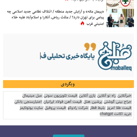
«پیمان مکه» و آرایش جدید منطقه / ائتلاف نظامی جدید اسلامی چه
پیامی برای تهران دارد؟ / مثلث ریاض، آنکارا و اسلام‌آباد علیه خلاء
امنیتی غرب
وبگردی
خبرآنلاین
راه نو آنلاین
بازی آنلاین
قیمت تلویزیون سونی
مبل مینیمال
جراح بینی گوشتی
پرشین هتل
قیمت آهن فولاد ایرانیان
اعتبارسنجی بانکی
قیمت طلا امروز
بلیط قطار
شرکت رادوکو
قیمت پروفیل
سایت یوتوتایمز
خرید اکانت chatgpt