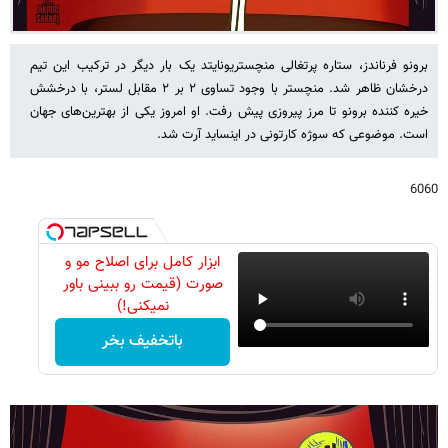
برونو فرناندز، ستاره پرتغالی منچستریونایتد یک بار دیگر در ترکیب این تیم
درخشان ظاهر شد. منچستر با وجود تساوی ۲ بر ۲ مقابل لستر، با درخشش
خیره کننده برونو تا مرز پیروزی پیش رفت. او امروز یکی از بهترین‌های جهان
است. موضوعی که سوژه کارتونی در اینساید آرت شد.
6060
ابزار کامل برای اصلاح مو و
صورت (قیمت رو ببینی باور
نمیکنی!)
باتخفیف بخر