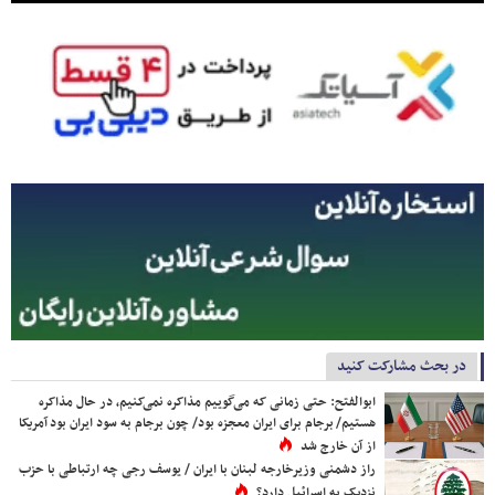
در بحث مشارکت کنید
ابوالفتح: حتی زمانی که می‌گوییم مذاکره نمی‌کنیم، در حال مذاکره
هستیم/ برجام برای ایران معجزه بود/ چون برجام به سود ایران بود آمریکا
از آن خارج شد
راز دشمنی وزیرخارجه لبنان با ایران / یوسف رجی چه ارتباطی با حزب
نزدیک به اسرائیل دارد؟