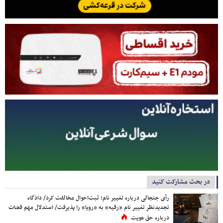
در بحث مشارکت کنید
رأی جنجالی درباره تغییر نام؛ ثبت‌احوال مخالفت کرد/ دادگاه
تجدیدنظر تغییر نام «رقیه» به «رویا» را پذیرفت/ استدلال مهم قضات
درباره حق هویت