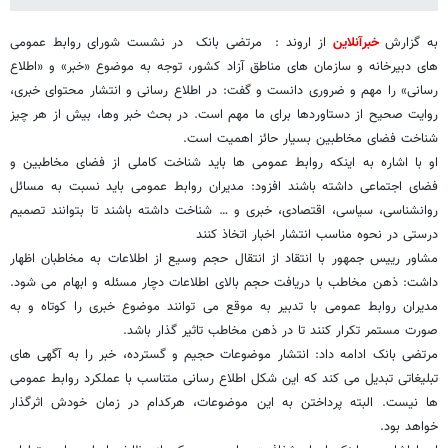
به گزارش
خبرآنلاین
از اروند : مرتضی بانک در نشست شورای روابط عمومی
های دبیرخانه و سازمان های مناطق آزاد کشور، توجه به موضوع «خبر» و «اطلاع
رسانی» را مهم و ضروری دانست و گفت: در اطلاع رسانی و انتشار محتوای خبری،
روایت صحیح از دستاوردها برای ما مهم است. در بحث خبر وها، بیش از هر چیز
شناخت فضای مخاطبین بسیار حائز اهمیت است.
او با اشاره به اینکه روابط عمومی ها باید شناخت کاملی از فضای مخاطبین و
فضای اجتماعی داشته باشند افزود: مدیران روابط عمومی باید نسبت به مسائل
روانشناسی، سیاسی، اقتصادی، خبری و … شناخت داشته باشند تا بتوانند تصمیم
درستی در نحوه مناسب انتشار اخبار اتخاذ کنند
مشاور رییس جمهور با انتقاد از انتقال حجم وسیع از اطلاعات به مخاطبان اظهار
داشت: ذهن مخاطب با دریافت حجم بالای اطلاعات دچار مسئله و ابهام می شود.
مدیران روابط عمومی با تدبیر به موقع می توانند موضوع خبری را کوتاه و به
صورت مستمر تکرار کنند تا در ذهن مخاطب تاثیر گذار باشد.
مرتضی بانک ادامه داد: انتشار موضوعات حجیم و گسترده، خبر را به آگهی های
تبلیغاتی تبدیل می کند که این شکل اطلاع رسانی متناسب با عملکرد روابط عمومی
ها نیست. البته پرداختن به این موضوعات، هرکدام در زمان خودش اثرگذار
خواهد بود.