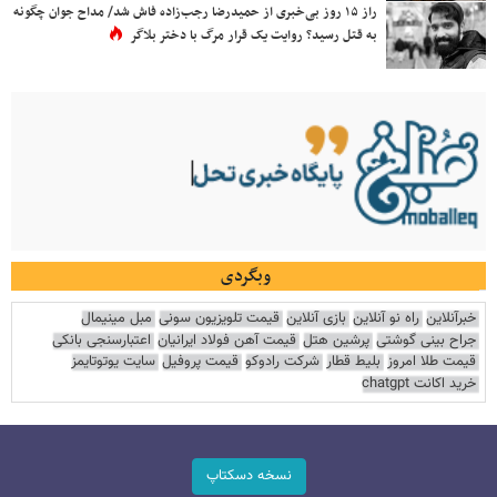
راز ۱۵ روز بی‌خبری از حمیدرضا رجب‌زاده فاش شد/ مداح جوان چگونه
به قتل رسید؟ روایت یک قرار مرگ با دختر بلاگر
وبگردی
خبرآنلاین
راه نو آنلاین
بازی آنلاین
قیمت تلویزیون سونی
مبل مینیمال
جراح بینی گوشتی
پرشین هتل
قیمت آهن فولاد ایرانیان
اعتبارسنجی بانکی
قیمت طلا امروز
بلیط قطار
شرکت رادوکو
قیمت پروفیل
سایت یوتوتایمز
خرید اکانت chatgpt
نسخه دسکتاپ