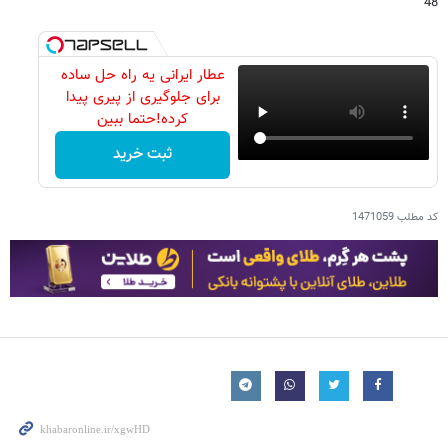
48
عطار ایرانی یه راه حل ساده
برای جلوگیری از پیری پیدا
کرده!حتما ببین
ثبت خرید
کد مطلب
1471059