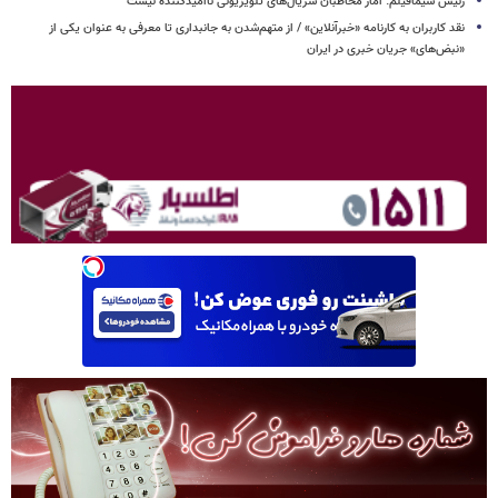
رئیس سیمافیلم: آمار مخاطبان سریال‌های تلویزیونی ناامیدکننده نیست
نقد کاربران به کارنامه «خبرآنلاین» / از متهم‌شدن به جانبداری تا معرفی به عنوان یکی از
«نبض‌های» جریان خبری در ایران