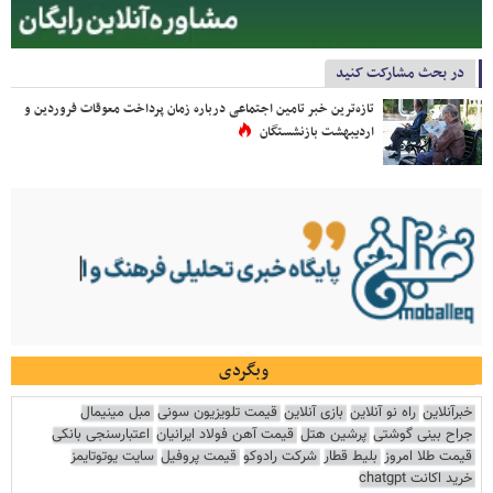
در بحث مشارکت کنید
تازه‌ترین خبر تامین اجتماعی درباره زمان پرداخت معوقات فروردین و
اردیبهشت بازنشستگان
وبگردی
خبرآنلاین
راه نو آنلاین
بازی آنلاین
قیمت تلویزیون سونی
مبل مینیمال
جراح بینی گوشتی
پرشین هتل
قیمت آهن فولاد ایرانیان
اعتبارسنجی بانکی
قیمت طلا امروز
بلیط قطار
شرکت رادوکو
قیمت پروفیل
سایت یوتوتایمز
خرید اکانت chatgpt