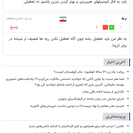
باید به فکر اتومبیلهای هیبریدی و بهتر کردن بنزین باشیم نه تعطیلی
۱۸:۰۰ - ۱۳۹۹/۱۰/۱۴
N.y
پاسخ
0
1
به نظر من باید تعطیل بشه چون اگه تعطیل نکنن ریه ها ضعیف تر میشه در
برابر کرونا.
آخرین اخبار
روایت یک زن ۷۶ ساله کوهنورد؛ مادر کوهستان کیست؟
شما هم نسبت به اولین کتابی که خواندید احساس مالکیت می‌کردید؟/ یادداشت‌های تصویری
یوسف علیخانی: آخرین باری که شعری از احمد شاملو خواندید کِی بود؟
نگذاریم از سینما لاشه باقی بماند
اجرای نمایش «در میان جاده» در فرهنگسرای نیاوران
«نسبت هنر معاصر با نهاد چیست؟» در دومین نشست «پرسش‌های اکنون»
پربیننده‌ترین
عکس | دردسر تازه برای همیلتون و کیم کارداشیان با انتشار عکس‌های جدید