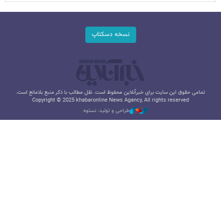
نسخه دسکتاپ
تمامی حقوق این سایت برای خبرآنلاین محفوظ است. نقل مطالب با ذکر منبع بلامانع است.
Copyright © 2025 khabaronline News Agancy, All rights reserved
طراحی و تولید: نستوه