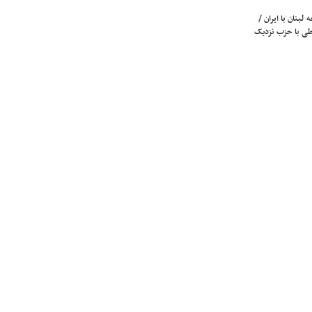
لبنان با ایران /
ی با حزب نزدیک