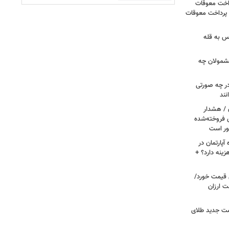
داخت معوقات
 پرداخت معوقات
س به قله
 مشمولان چه
ر چه صورتی
نند
ن / هشدار
 فروخته‌شده
ور است
پارتمان در
هزینه دارد؟ +
ونی قیمت خورد/
وشت ارزان
مت جدید طلای