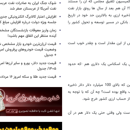
کمیسیون تلفیق مجلس که آن را مستند
شوک جنگ ایران به صادرات نفت عربست
! آن هم بعد از سال ها رونق بازار نفت
نفت آمریکا از عربستان صفر شد
ره ارزی به بالاترین حد خود در تاریخ
افزایش اعتبار کالابرگ الکترونیکی جدی
آبان 89 در همایش بزرگ نظامی بانکی در مسیر توسعه و تحول کشور را
جلسه ویژه دولت درباره افزایش مبلغ کا
زمان واریز معوقات بازنشستگان مشخ
آینده منتظر این اتفاق مهم باشید!
د که البته قطعاً بیش از این مقدار است و چقدر خوب است
قیمت ارزان‌ترین خودرو بازار مشخص ش
+ جدول
ی یک اسکناس یک دلاری هم -که حدود
۱۴۰۵/ جدول
قیمت جدید طلا و سکه امروز ۱۶ مردادماه ۱۴۰۵/ جدول
سوال کاملاً مشخص است: قضیه چیست؟ آیا اعلام رئیس جمهور مبنی بر این که بالای 100 میلیارد دلار دلار ذخیره
 واقع بوده است؟ چه آن که با توجه به
 از حساب ارزی کشور خرج شود.
 است ولی وقتی حتی یک دلار هم در آن