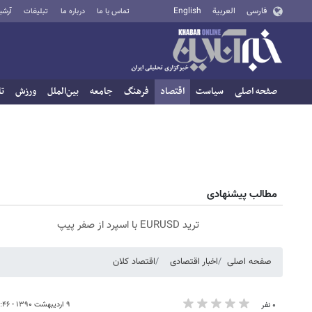
فارسی
العربية
English
تماس با ما
درباره ما
تبلیغات
آرشی
صفحه اصلی
سیاست
اقتصاد
فرهنگ
جامعه
بین‌الملل
ورزش
تا
مطالب پیشنهادی
ترید EURUSD با اسپرد از صفر پیپ
صفحه اصلی
اخبار اقتصادی
اقتصاد کلان
۹ اردیبهشت ۱۳۹۰ - ۰۳:۴۶
۰ نفر