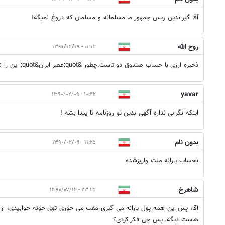
آقا گیر ندین ریس جمهور ما مسلمانه و مسلمان که دروغ نمیگه!
روح الله
۱۰:۰۲ - ۱۳۹۰/۰۲/۰۹
ذخیره ارزی با حساب صندوق دو تاست.چطور &quot;عصر ایران&quot; این را نفهمیده است؟
yavar
۱۰:۴۲ - ۱۳۹۰/۰۲/۰۹
اینکه نگرانی نداره آگهی بدین تو روزنامه تا پیدا بشه !
بدون نام
۱۱:۲۵ - ۱۳۹۰/۰۲/۰۹
بحساب يارانه ملت واريزشده
شاهرخ
۲۳:۲۵ - ۱۳۹۰/۰۷/۱۲
آقا، پس این همه پول یارانه می گیری مفت می خوری توی خونه خوابیدی، از 
هاست دیگه. پس چی فکر کردی؟