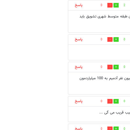
پاسخ
0
2
دن طبقه متوسط شهری تشویق باید
پاسخ
0
0
پاسخ
0
0
وقتي ثروتنمدترين فرد دنيا بالاي 60 ميليارد دلار سرمايه داره.ما اومديم 70ميليون نفر آدميم به 100 ميلياردمون
پاسخ
0
0
عجیب قریب می گی ...
پاسخ
0
0