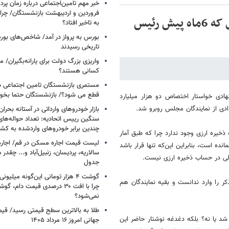
خبر مهم تامین‌اجتماعی درباره زمان پر
فروردین و اردیبهشت بازنشستگان/ چرا
سایت عصرایران:ذخیره ارزی 100میلیارد دلاری که 6ماه پیش رئیس
به تاخیر افتاد؟
بورس به پرواز در آمد/ شاخص‌های بور
تاریخی رسیدند
واریزی بزرگ دولت برای یارانه‌بگیران/
کسانی هستند؟
مستمری بازنشستگان تامین اجتماعی د
قطع می شود؟/ بازنشستگان حتما بخوا
رزی در پیشنهادی خواستار اختصاص دو هزار میلیارد
ادی از نمایندگان مجلس روبرو شد.
بازار خودروهای وارداتی در آستانه بحرا
سنگین رییس اتحادیه: تعداد حواله‌های
چندین برابر خودروهای واردشده به کش
یره ارزی وجود ندارد چرا که طبق آمار
لیست قیمت اجاره مسکن در قم/ اجاره آ
 ارزی باقی نمانده است، بنابراین این‌که تنها قرار باشد
سالاریه، پردیسان، زنبیل‌آباد و... چقدر 
ولی در حساب ذخیره ارزی نیست.
جدول
گوشت ۴ هزار تومانی این‌گونه میلی
 را وارد ندانست و بقیه نمایندگان هم
چرا با افت ۳۰ درصدی قیمت دام، گ
نمی‌شود؟
طلا به بالاترین سطح قیمتی رسید/ قی
د یا نه؟ بلکه دغدغه نوشتار حاضر این
جهانی امروز ۱۶ مرداد ۱۴۰۵