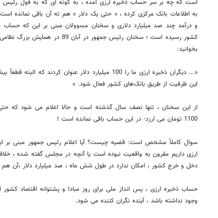
است که چه بر سر حساب ذخیره ارزی آمده ، به گونه ای که به قول رئیس 
به اطلاعات بانک مرکزی کرده ، « حتی یک دلار » هم ته آن باقی نمانده است؟
و درآمد چند صد میلیارد دلاری و سخنان مسوولان مبنی بر این که حساب ذخی
کشور رسیده است ؛ سخنان رئیس جمهور در 
بخوانید:
«... دیگران ذخیره ارزی ما را 100 میلیارد دلار عنوان کردن
این ظرفیت از طریق بانک‌های کشور فعال شود. »
از این سخنان ، تنها نصف سال گذشته است و حالا اعلام می شود که حت
1100 تومان می ارزد- در این حساب باقی نمانده است !
ارزی داریم مقرون به واقعیت نبوده است یا آنچه در مجلس گفته شده ، خلاف
دخل و خرج کشور ، امکان ندارد در طول شش ماه ، صد میلیارد دلار ،آن هم
حساب ذخیره ارزی ، پس انداز ملی برای روز مبادا و پشتوانه اقتصاد کشور
وجود نداشته باشد ، آینده نگران کننده می شود.