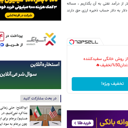
 ارزی را وقتی کنار خبر عدم واریز 11 میلیارد دلار از درآمد نفتی به آن بگذاریم ، مساله
لار به دلار حساب ذخیره ارزی حق دارند
 از روش خانگی سفیدکننده
دان50%تخفیف🔥
تخفیف ویژه!
در بحث مشارکت کنید
ابوالفتح: حتی زمانی 
مذاکره نمی‌کنیم، در 
هستیم/ برجام برای ای
چون برجام به سود ایرا