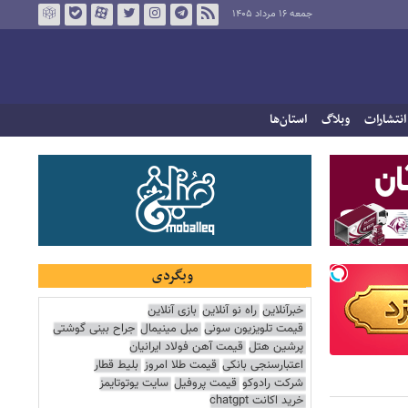
جمعه ۱۶ مرداد ۱۴۰۵
انتشارات
وبلاگ
استان‌ها
وبگردی
خبرآنلاین
راه نو آنلاین
بازی آنلاین
قیمت تلویزیون سونی
مبل مینیمال
جراح بینی گوشتی
پرشین هتل
قیمت آهن فولاد ایرانیان
اعتبارسنجی بانکی
قیمت طلا امروز
بلیط قطار
شرکت رادوکو
قیمت پروفیل
سایت یوتوتایمز
خرید اکانت chatgpt